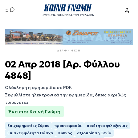
Παράκαμψη
προς
ΗΜΕΡΗΣΙΑ ΕΦΗΜΕΡΙΔΑ ΤΩΝ ΚΥΚΛΑΔΩΝ
το
Παράκαμψη
κυρίως
προς
περιεχόμενο
το
κυρίως
ΔΙΑΦΉΜΙΣΗ
περιεχόμενο
02 Απρ 2018 [Αρ. Φύλλου
4848]
Ολόκληρη η εφημερίδα σε PDF.
Ξεφυλλίστε ηλεκτρονικά την εφημερίδα, όπως ακριβώς
τυπώνεται.
Έντυπο: Κοινή Γνώμη
Επιχειρηματίες Σύρου
προετοιμασία
ποιότητα φιλοξενίας
Επισκεψιμότητα Πάσχα
Κύθνος
αξιοποίηση Ξενία