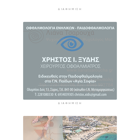
τον Ινφαντίνο να παραιτηθεί από τη FIFA
7 ώρες 53 λεπτά πρίν
ΔΙΑΦΉΜΙΣΗ
H Ισπανία ζήτησε από την Ιταλία να θέσει και
πάλι σε ισχύ τη Συμφωνία Σένγκεν εντός της
Κυριακής, 9 Αυγούστου
8 ώρες 32 λεπτά πρίν
«Στάχτη» 272.860 στρέμματα αυτό το
καλοκαίρι
9 ώρες 16 λεπτά πρίν
ΔΙΑΦΉΜΙΣΗ