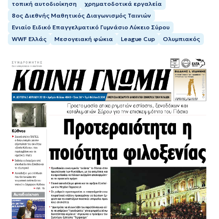
τοπική αυτοδιοίκηση
χρηματοδοτικά εργαλεία
8ος Διεθνής Μαθητικός Διαγωνισμός Ταινιών
Ενιαίο Ειδικό Επαγγελματικό Γυμνάσιο Λύκειο Σύρου
WWF Ελλάς
Μεσογειακή φώκια
League Cup
Ολυμπιακός