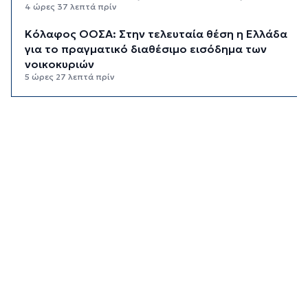
4 ώρες 37 λεπτά πρίν
Κόλαφος ΟΟΣΑ: Στην τελευταία θέση η Ελλάδα
για το πραγματικό διαθέσιμο εισόδημα των
νοικοκυριών
5 ώρες 27 λεπτά πρίν
Κορυφώνεται η έξοδος των αδειούχων ενόψει
15αύγουστου: Γεμάτα πλοία, λεωφορεία και
ουρές χιλιομέτρων στα σύνορα
6 ώρες 3 λεπτά πρίν
Η αγγλική ομοσπονδία καταργεί τα τσιμεντένια
προστατευτικά γύρω από τον αγωνιστικό χώρο
μετά τον θάνατο ποδοσφαιριστή
6 ώρες 48 λεπτά πρίν
Ο Γιώργος Νταλάρας έρχεται στη Σύρο με το
«Ρεμπέτικο»
7 ώρες 50 λεπτά πρίν
Η πρόεδρος της νορβηγικής ομοσπονδίας καλεί