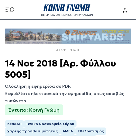
Παράκαμψη
προς
ΗΜΕΡΗΣΙΑ ΕΦΗΜΕΡΙΔΑ ΤΩΝ ΚΥΚΛΑΔΩΝ
το
Παράκαμψη
κυρίως
προς
περιεχόμενο
το
κυρίως
ΔΙΑΦΉΜΙΣΗ
περιεχόμενο
14 Νοε 2018 [Αρ. Φύλλου
5005]
Ολόκληρη η εφημερίδα σε PDF.
Ξεφυλλίστε ηλεκτρονικά την εφημερίδα, όπως ακριβώς
τυπώνεται.
Έντυπο: Κοινή Γνώμη
ΚΕΦΙΑΠ
Γενικό Νοσοκομείο Σύρου
χάρτης προσβασιμότητας
ΑΜΕΑ
Εθελοντισμός