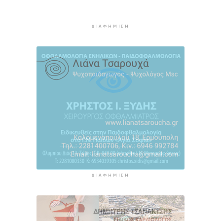
καπνικά προϊόντα στη Μύκονο
4 ώρες 41 λεπτά πρίν
ΔΙΑΦΉΜΙΣΗ
MyCoast: «Σαφάρι» ελέγχων σε πάνω από 300
παραλίες: Έως 73.000 ευρώ τα πρόστιμα
5 ώρες 9 λεπτά πρίν
Γονικές παροχές: Πότε μπορεί να θεωρηθούν
δωρεές και να φορολογηθούν
5 ώρες 47 λεπτά πρίν
ΔΙΑΦΉΜΙΣΗ