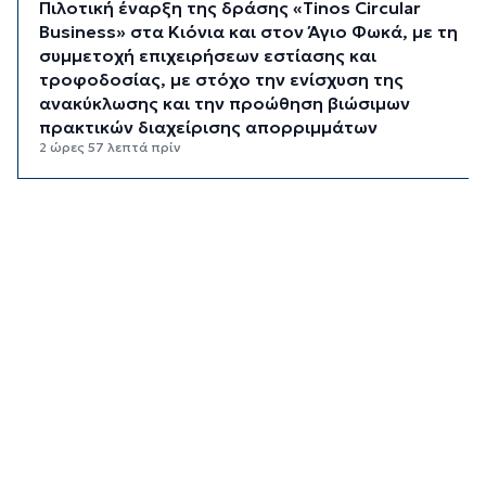
Πιλοτική έναρξη της δράσης «Tinos Circular
Business» στα Κιόνια και στον Άγιο Φωκά, με τη
συμμετοχή επιχειρήσεων εστίασης και
τροφοδοσίας, με στόχο την ενίσχυση της
ανακύκλωσης και την προώθηση βιώσιμων
πρακτικών διαχείρισης απορριμμάτων
2 ώρες 57 λεπτά πρίν
Έγγραφη πρόταση για τη σύσταση και
λειτουργεία της Τουριστικής Επιτροπής
3 ώρες 29 λεπτά πρίν
Φωταγώγηση του Δημαρχείου σήμερα 7
Αυγούστου
3 ώρες 32 λεπτά πρίν
Ο Διεθνής Μαραθώνιος Ρόδου και η TUI
συνεχίζουν την εξαιρετικά επιτυχημένη
συνεργασία έως το 2030
4 ώρες 5 λεπτά πρίν
Συνελήφθη 46χρονος αλλοδαπός για λαθραία