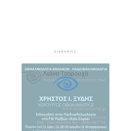
4 ώρες 36 λεπτά πρίν
Ο Γιώργος Νταλάρας έρχεται στη Σύρο με το
«Ρεμπέτικο»
5 ώρες 38 λεπτά πρίν
Η πρόεδρος της νορβηγικής ομοσπονδίας καλεί
τον Ινφαντίνο να παραιτηθεί από τη FIFA
5 ώρες 41 λεπτά πρίν
ΔΙΑΦΉΜΙΣΗ
H Ισπανία ζήτησε από την Ιταλία να θέσει και
πάλι σε ισχύ τη Συμφωνία Σένγκεν εντός της
Κυριακής, 9 Αυγούστου
6 ώρες 20 λεπτά πρίν
«Στάχτη» 272.860 στρέμματα αυτό το
καλοκαίρι
7 ώρες 4 λεπτά πρίν