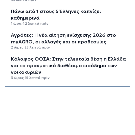
Πάνω από 1 στους 5 Έλληνες καπνίζει
καθημερινά
1 ώρα 42 λεπτά πρίν
Αγρότες: Η νέα αίτηση ενίσχυσης 2026 στο
myAGRO, οι αλλαγές και οι προθεσμίες
2 ώρες 25 λεπτά πρίν
Κόλαφος ΟΟΣΑ: Στην τελευταία θέση η Ελλάδα
για το πραγματικό διαθέσιμο εισόδημα των
νοικοκυριών
3 ώρες 15 λεπτά πρίν
Κορυφώνεται η έξοδος των αδειούχων ενόψει
15αύγουστου: Γεμάτα πλοία, λεωφορεία και
ουρές χιλιομέτρων στα σύνορα
3 ώρες 51 λεπτά πρίν
Η αγγλική ομοσπονδία καταργεί τα τσιμεντένια
προστατευτικά γύρω από τον αγωνιστικό χώρο
μετά τον θάνατο ποδοσφαιριστή