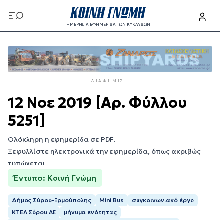
Παράκαμψη
προς
ΗΜΕΡΗΣΙΑ ΕΦΗΜΕΡΙΔΑ ΤΩΝ ΚΥΚΛΑΔΩΝ
το
Παράκαμψη
κυρίως
προς
περιεχόμενο
το
κυρίως
ΔΙΑΦΉΜΙΣΗ
περιεχόμενο
12 Νοε 2019 [Αρ. Φύλλου
5251]
Ολόκληρη η εφημερίδα σε PDF.
Ξεφυλλίστε ηλεκτρονικά την εφημερίδα, όπως ακριβώς
τυπώνεται.
Έντυπο: Κοινή Γνώμη
Δήμος Σύρου-Ερμούπολης
Mini Bus
συγκοινωνιακό έργο
ΚΤΕΛ Σύρου ΑΕ
μήνυμα ενότητας