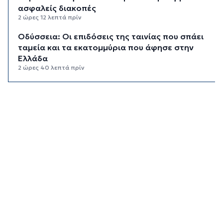
ασφαλείς διακοπές
2 ώρες 12 λεπτά πρίν
Οδύσσεια: Οι επιδόσεις της ταινίας που σπάει
ταμεία και τα εκατομμύρια που άφησε στην
Ελλάδα
2 ώρες 40 λεπτά πρίν
Προσωπικός Βοηθός: Στις 24 Αυγούστου
ανοίγει η πλατφόρμα για νέες αιτήσεις
3 ώρες 14 λεπτά πρίν
Το αδιαχώρητο στο λιμάνι του Πειραιά από
τους αδειούχους του Αυγούστου
3 ώρες 40 λεπτά πρίν
Υπεγράφη η απόφαση για επαύξηση των ωρών
απασχόλησης των εποχικών πυροσβεστών
4 ώρες 7 λεπτά πρίν
ΔΥΠΑ: Πότε λήγουν οι αιτήσεις στο πρόγραμμα
για άνεργους πτυχιούχους