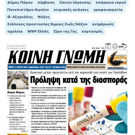
Δήμος Πάρου
σύμβαση
δίκτυο ύδρευσης
επάρκεια νερού
Πανεπιστήμιο Αιγαίου
κτιριακές ανάγκες
γραφειοκρατία
Φ. Αζαριάδης
Νάξος
Σύλλογος προστασίας Άγριας Ζωής Νάξου
ενημέρωση
σχολεία
WWF Ελλάς
Ώρα της Γης
εορτασμός