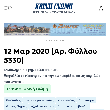
Παράκαμψη
προς
ΗΜΕΡΗΣΙΑ ΕΦΗΜΕΡΙΔΑ ΤΩΝ ΚΥΚΛΑΔΩΝ
το
Παράκαμψη
κυρίως
προς
περιεχόμενο
το
κυρίως
ΔΙΑΦΉΜΙΣΗ
περιεχόμενο
12 Μαρ 2020 [Αρ. Φύλλου
5330]
Ολόκληρη η εφημερίδα σε PDF.
Ξεφυλλίστε ηλεκτρονικά την εφημερίδα, όπως ακριβώς
τυπώνεται.
Έντυπο: Κοινή Γνώμη
Κυκλάδες
μέτρα προστασίας
κορωνοϊός
διασπορά
Δήμος Θήρας
σχολικά κτίρια
δημοτικό συμβούλιο