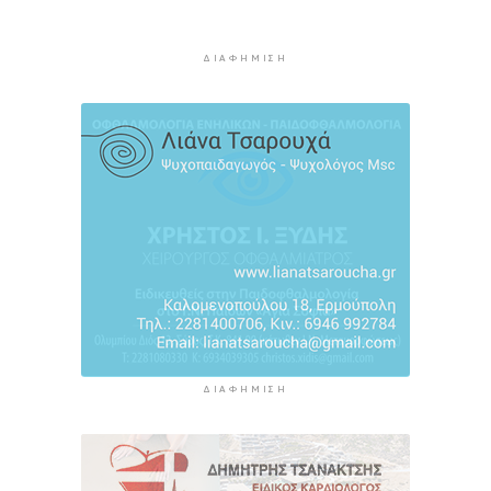
4 ώρες 28 λεπτά πρίν
Εισαγγελική έρευνα σε όλη τη χώρα για τα
ΔΙΑΦΉΜΙΣΗ
αιολικά πάρκα
4 ώρες 59 λεπτά πρίν
ΑΑΔΕ: Στο ραντάρ οι μικρές μεταφορές
χρημάτων μέσω IRIS
5 ώρες 20 λεπτά πρίν
ΔΙΑΦΉΜΙΣΗ