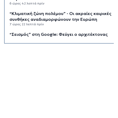
6 ώρες 42 λεπτά πρίν
“Κλιματική ζώνη πολέμου” - Οι ακραίες καιρικές
συνθήκες αναδιαμορφώνουν την Ευρώπη
7 ώρες 22 λεπτά πρίν
“Σεισμός” στη Google: Φεύγει ο αρχιτέκτονας
της AI, Jeff Dean
8 ώρες 2 λεπτά πρίν
Το παρεξηγημένο αιθέριο έλαιο που κρατά
μακριά τα κουνούπια για 3 ώρες
8 ώρες 32 λεπτά πρίν
Ζητείται λύση στον γρίφο των
φοροαπαλλαγών: Ποια σχέδια επεξεργάζεται
το ΥΠΕΘΟ
9 ώρες 2 λεπτά πρίν
Ενδιαφέρον του Δήμου Πάρου για τη στέγαση
των εκπαιδευτικών
9 ώρες 32 λεπτά πρίν