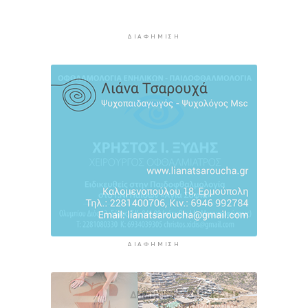
Πάνω από 90 ειδικότητες και 860 τμήματα στις
δημόσιες ΣΑΕΚ
ΔΙΑΦΉΜΙΣΗ
10 ώρες 2 λεπτά πρίν
Αυξήθηκαν οι Έλληνες που αποφάσισαν να
διακόψουν το κάπνισμα
10 ώρες 32 λεπτά πρίν
ΔΙΑΦΉΜΙΣΗ