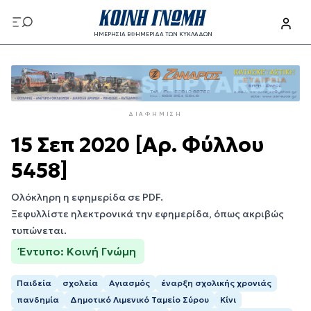
Παράκαμψη
προς
ΗΜΕΡΗΣΙΑ ΕΦΗΜΕΡΙΔΑ ΤΩΝ ΚΥΚΛΑΔΩΝ
το
Παράκαμψη
κυρίως
προς
περιεχόμενο
το
κυρίως
ΔΙΑΦΉΜΙΣΗ
περιεχόμενο
15 Σεπ 2020 [Αρ. Φύλλου
5458]
Ολόκληρη η εφημερίδα σε PDF.
Ξεφυλλίστε ηλεκτρονικά την εφημερίδα, όπως ακριβώς
τυπώνεται.
Έντυπο: Κοινή Γνώμη
Παιδεία
σχολεία
Αγιασμός
έναρξη σχολικής χρονιάς
πανδημία
Δημοτικό Λιμενικό Ταμείο Σύρου
Κίνι