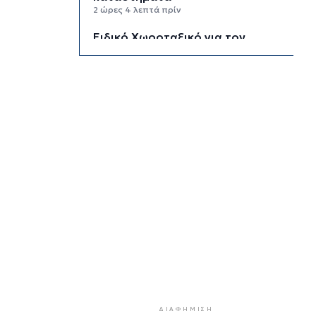
2 ώρες 4 λεπτά πρίν
Ειδικό Χωροταξικό για τον
Τουρισμό: Οι νέοι κανόνες για
επενδύσεις, νησιά και
προορισμούς υπό πίεση
2 ώρες 28 λεπτά πρίν
Ήττα της Σάκκαρη με 2-0 από την
Γκοφ και αποκλεισμός στο
Τορόντο
2 ώρες 47 λεπτά πρίν
Πολύ υψηλός κίνδυνος πυρκαγιάς
σήμερα σε Κρήτη και Βόρειο
Αιγαίο, ποιες περιοχές είναι στο
«πορτοκαλί»
3 ώρες 7 λεπτά πρίν
«Παίζω άρα υπάρχω» στον Πύργο
Μπαζαίου
ΔΙΑΦΉΜΙΣΗ
3 ώρες 29 λεπτά πρίν