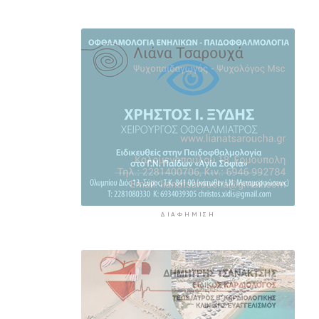
Κάλεσμα της Λαϊκής
Συσπείρωσης Πάρου στη
συγκέντρωση για τις πυρκαγιές
3 ώρες 51 λεπτά πρίν
Αίθριος ο καιρός στις Κυκλάδες
με τη Θερμοκρασία να φτάνει
τους 31 βαθμούς
4 ώρες 12 λεπτά πρίν
Σύρος: Σοβαρό τροχαίο ατύχημα
στο λιμάνι της Ερμούπολης
11 ώρες 46 λεπτά πρίν
ΔΙΑΦΉΜΙΣΗ