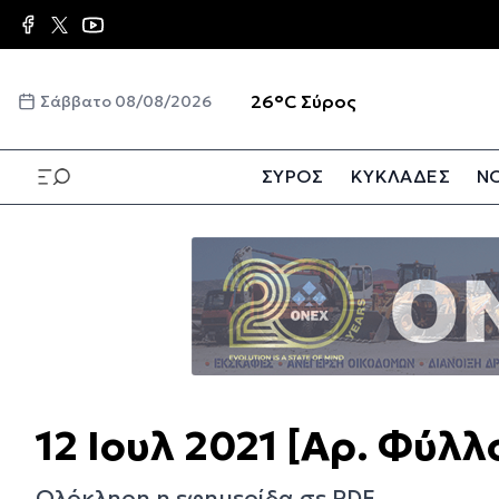
Παράκαμψη
προς
το
κυρίως
☀️
26°C
Σύρος
Σάββατο 08/08/2026
περιεχόμενο
ΣΥΡΟΣ
ΚΥΚΛΑΔΕΣ
ΝΟ
Παράκαμψη
προς
το
κυρίως
περιεχόμενο
12 Ιουλ 2021 [Αρ. Φύλλ
Ολόκληρη η εφημερίδα σε PDF.