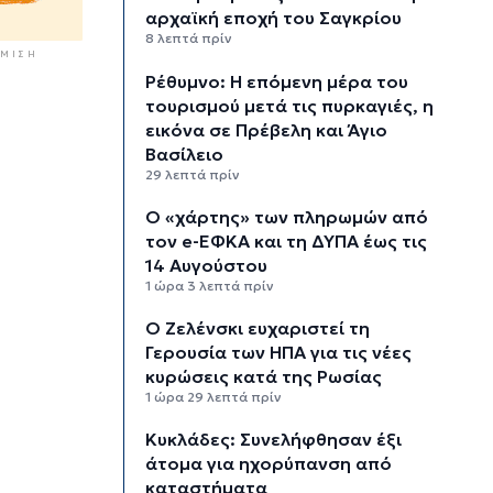
αρχαϊκή εποχή του Σαγκρίου
8 λεπτά πρίν
ΜΙΣΗ
Ρέθυμνο: Η επόμενη μέρα του
τουρισμού μετά τις πυρκαγιές, η
εικόνα σε Πρέβελη και Άγιο
Βασίλειο
29 λεπτά πρίν
Ο «χάρτης» των πληρωμών από
τον e-ΕΦΚΑ και τη ΔΥΠΑ έως τις
14 Αυγούστου
1 ώρα 3 λεπτά πρίν
Ο Ζελένσκι ευχαριστεί τη
Γερουσία των ΗΠΑ για τις νέες
κυρώσεις κατά της Ρωσίας
1 ώρα 29 λεπτά πρίν
Κυκλάδες: Συνελήφθησαν έξι
άτομα για ηχορύπανση από
καταστήματα