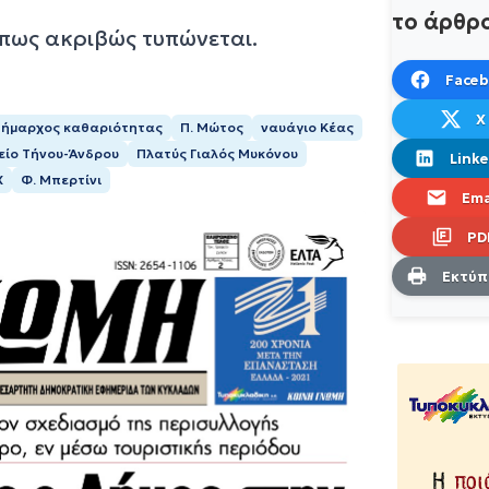
το άρθρ
όπως ακριβώς τυπώνεται.
Face
X
δήμαρχος καθαριότητας
Π. Μώτος
ναυάγιο Κέας
µείο Τήνου-Άνδρου
Πλατύς Γιαλός Μυκόνου
Linke
Χ
Φ. Μπερτίνι
Ema
PD
Εκτύ