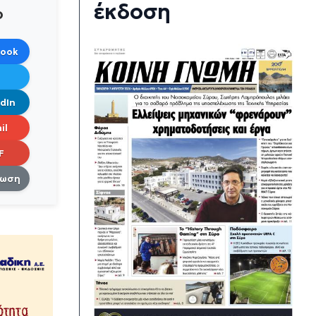
έκδοση
ο
book
dIn
il
F
πωση