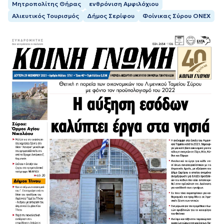
Μητροπολίτης Θήρας
ενθρόνιση Αμφιλόχιου
Αλιευτικός Τουρισμός
Δήμος Σερίφου
Φοίνικας Σύρου ΟΝΕΧ