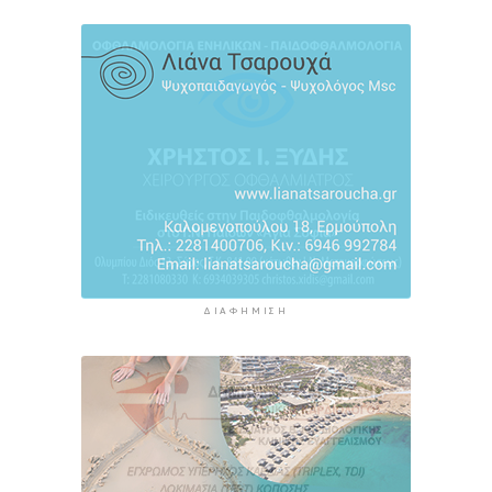
σας
12 ώρες 38 λεπτά πρίν
ΔΙΑΦΉΜΙΣΗ