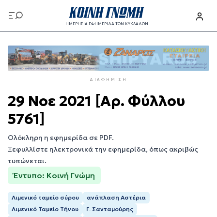
Παράκαμψη
προς
ΗΜΕΡΗΣΙΑ ΕΦΗΜΕΡΙΔΑ ΤΩΝ ΚΥΚΛΑΔΩΝ
το
Παράκαμψη
κυρίως
προς
περιεχόμενο
το
κυρίως
ΔΙΑΦΉΜΙΣΗ
περιεχόμενο
29 Νοε 2021 [Αρ. Φύλλου
5761]
Ολόκληρη η εφημερίδα σε PDF.
Ξεφυλλίστε ηλεκτρονικά την εφημερίδα, όπως ακριβώς
τυπώνεται.
Έντυπο: Κοινή Γνώμη
Λιμενικό ταμείο σύρου
ανάπλαση Αστέρια
Λιμενικό Ταμείο Τήνου
Γ. Σανταμούρης