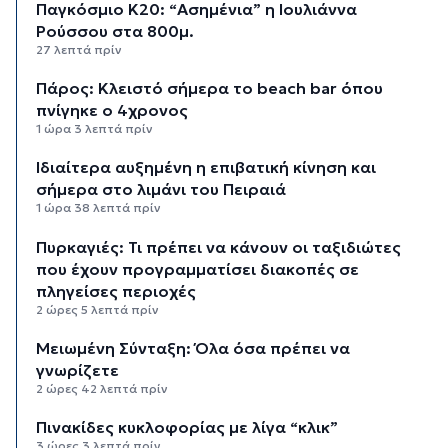
Παγκόσμιο Κ20: “Ασημένια” η Ιουλιάννα
Ρούσσου στα 800μ.
27 λεπτά πρίν
Πάρος: Κλειστό σήμερα το beach bar όπου
πνίγηκε ο 4χρονος
1 ώρα 3 λεπτά πρίν
Ιδιαίτερα αυξημένη η επιβατική κίνηση και
σήμερα στο λιμάνι του Πειραιά
1 ώρα 38 λεπτά πρίν
Πυρκαγιές: Τι πρέπει να κάνουν οι ταξιδιώτες
που έχουν προγραμματίσει διακοπές σε
πληγείσες περιοχές
2 ώρες 5 λεπτά πρίν
Μειωμένη Σύνταξη: Όλα όσα πρέπει να
γνωρίζετε
2 ώρες 42 λεπτά πρίν
Πινακίδες κυκλοφορίας με λίγα “κλικ”
3 ώρες 3 λεπτά πρίν