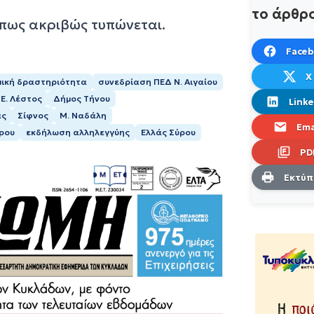
το άρθρ
όπως ακριβώς τυπώνεται.
Face
X
μική δραστηριότητα
συνεδρίαση ΠΕΔ Ν. Αιγαίου
Ε. Λέστος
Δήμος Τήνου
Linke
άς
Σίφνος
Μ. Ναδάλη
Ema
ρου
εκδήλωση αλληλεγγύης
Ελλάς Σύρου
PD
Εκτύ