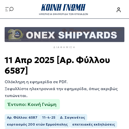
Παράκαμψη
προς
ΗΜΕΡΗΣΙΑ ΕΦΗΜΕΡΙΔΑ ΤΩΝ ΚΥΚΛΑΔΩΝ
το
Παράκαμψη
κυρίως
προς
περιεχόμενο
το
κυρίως
ΔΙΑΦΉΜΙΣΗ
περιεχόμενο
11 Απρ 2025 [Αρ. Φύλλου
6587]
Ολόκληρη η εφημερίδα σε PDF.
Ξεφυλλίστε ηλεκτρονικά την εφημερίδα, όπως ακριβώς
τυπώνεται.
Έντυπο: Κοινή Γνώμη
Αρ. Φύλλου: 6587
11-4-25
Δ. Σαγκινέτος
εορτασμός 200 ετών Ερμούπολης
επετειακές εκδηλώσεις