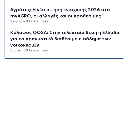
Αγρότες: Η νέα αίτηση ενίσχυσης 2026 στο
myAGRO, οι αλλαγές και οι προθεσμίες
2 ώρες 48 λεπτά πρίν
Κόλαφος ΟΟΣΑ: Στην τελευταία θέση η Ελλάδα
για το πραγματικό διαθέσιμο εισόδημα των
νοικοκυριών
3 ώρες 38 λεπτά πρίν
Κορυφώνεται η έξοδος των αδειούχων ενόψει
15αύγουστου: Γεμάτα πλοία, λεωφορεία και
ουρές χιλιομέτρων στα σύνορα
4 ώρες 14 λεπτά πρίν
Η αγγλική ομοσπονδία καταργεί τα τσιμεντένια
προστατευτικά γύρω από τον αγωνιστικό χώρο
μετά τον θάνατο ποδοσφαιριστή
4 ώρες 59 λεπτά πρίν
Ο Γιώργος Νταλάρας έρχεται στη Σύρο με το
«Ρεμπέτικο»