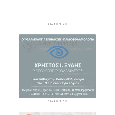
6 ώρες 1 λεπτό πρίν
Η πρόεδρος της νορβηγικής ομοσπονδίας καλεί
τον Ινφαντίνο να παραιτηθεί από τη FIFA
6 ώρες 4 λεπτά πρίν
ΔΙΑΦΉΜΙΣΗ
H Ισπανία ζήτησε από την Ιταλία να θέσει και
πάλι σε ισχύ τη Συμφωνία Σένγκεν εντός της
Κυριακής, 9 Αυγούστου
6 ώρες 43 λεπτά πρίν
«Στάχτη» 272.860 στρέμματα αυτό το
καλοκαίρι
7 ώρες 26 λεπτά πρίν
ΔΙΑΦΉΜΙΣΗ