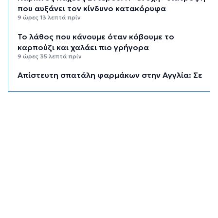
που αυξάνει τον κίνδυνο κατακόρυφα
9 ώρες 13 λεπτά πρίν
Το λάθος που κάνουμε όταν κόβουμε το
καρπούζι και χαλάει πιο γρήγορα
9 ώρες 35 λεπτά πρίν
Απίστευτη σπατάλη φαρμάκων στην Αγγλία: Σε
έναν χρόνο κατέληξαν στα σκουπίδια φάρμακα
που θα γέμιζαν 75 πισίνες
10 ώρες 14 λεπτά πρίν
Για ανθρωποκτονία από αμέλεια
κατηγορούνται οι γονείς του 4χρονου και ο
ιδιοκτήτης του beach bar στην Πάρο
10 ώρες 22 λεπτά πρίν
Kαύσωνας: Ένας καθηγητής δίνει συμβουλές για
να μην εξαντληθούμε από τη ζέστη
10 ώρες 36 λεπτά πρίν
Στουρνάρας στη Handelsblatt: Ευπρόσδεκτες