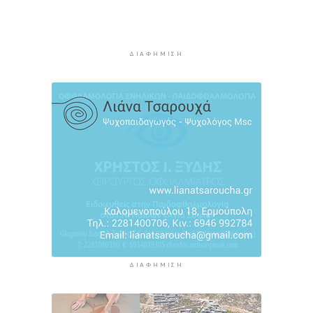
οι ξένες συμμετοχές στις ελληνικές τράπεζες
11 ώρες 13 λεπτά πρίν
Χοληστερόλη: Πέντε κινήσεις ματ για να την
ΔΙΑΦΉΜΙΣΗ
ρίξετε χαμηλά
11 ώρες 36 λεπτά πρίν
Προληπτική ανάκληση παρτίδας μαρμελάδας
φράουλα
11 ώρες 44 λεπτά πρίν
ΔΙΑΦΉΜΙΣΗ