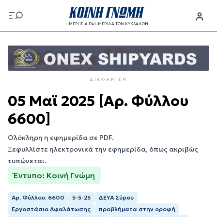
Παράκαμψη
προς
ΗΜΕΡΗΣΙΑ ΕΦΗΜΕΡΙΔΑ ΤΩΝ ΚΥΚΛΑΔΩΝ
το
Παράκαμψη
κυρίως
προς
περιεχόμενο
το
κυρίως
ΔΙΑΦΉΜΙΣΗ
περιεχόμενο
05 Μαϊ 2025 [Αρ. Φύλλου
6600]
Ολόκληρη η εφημερίδα σε PDF.
Ξεφυλλίστε ηλεκτρονικά την εφημερίδα, όπως ακριβώς
τυπώνεται.
Έντυπο: Κοινή Γνώμη
Αρ. Φύλλου: 6600
5-5-25
ΔΕΥΑ Σύρου
Εργοστάσιο Αφαλάτωσης
προβλήματα στην οροφή