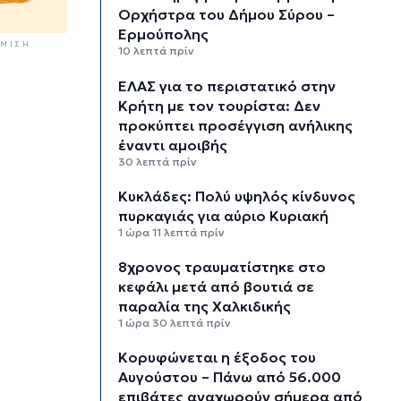
Ορχήστρα του Δήμου Σύρου –
Ερμούπολης
ΜΙΣΗ
10 λεπτά πρίν
ΕΛΑΣ για το περιστατικό στην
Κρήτη με τον τουρίστα: Δεν
προκύπτει προσέγγιση ανήλικης
έναντι αμοιβής
30 λεπτά πρίν
Κυκλάδες: Πολύ υψηλός κίνδυνος
πυρκαγιάς για αύριο Κυριακή
1 ώρα 11 λεπτά πρίν
8χρονος τραυματίστηκε στο
κεφάλι μετά από βουτιά σε
παραλία της Χαλκιδικής
1 ώρα 30 λεπτά πρίν
Κορυφώνεται η έξοδος του
Αυγούστου – Πάνω από 56.000
επιβάτες αναχωρούν σήμερα από