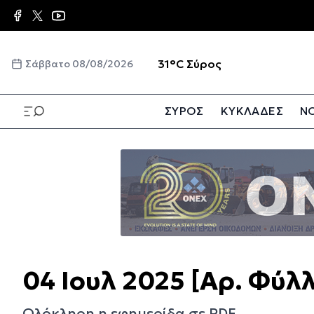
Παράκαμψη
προς
το
κυρίως
☀️
31°C
Σύρος
Σάββατο 08/08/2026
περιεχόμενο
ΣΥΡΟΣ
ΚΥΚΛΑΔΕΣ
ΝΟ
Παράκαμψη
προς
το
κυρίως
περιεχόμενο
04 Ιουλ 2025 [Αρ. Φύλ
Ολόκληρη η εφημερίδα σε PDF.