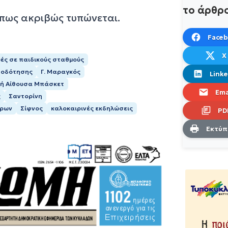
το άρθρ
όπως ακριβώς τυπώνεται.
Face
X
ές σε παιδικούς σταθμούς
τοδότησης
Γ. Μαραγκός
Linke
τή Αίθουσα Μπάσκετ
Ema
ς
Σαντορίνη
ώρων
Σίφνος
καλοκαιρινές εκδηλώσεις
PD
Εκτύ