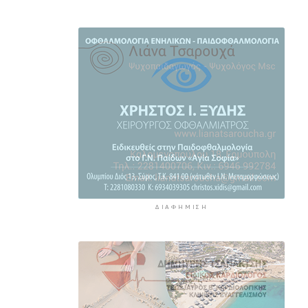
3 ώρες 28 λεπτά πρίν
Τήνος: Σύλληψη για κλοπή και
παραμέληση εποπτείας ανηλίκων
3 ώρες 51 λεπτά πρίν
Οι «Φρουροί» ζωντανεύουν την
αρχαϊκή εποχή του Σαγκρίου
4 ώρες 9 λεπτά πρίν
Ρέθυμνο: Η επόμενη μέρα του
τουρισμού μετά τις πυρκαγιές, η
εικόνα σε Πρέβελη και Άγιο
Βασίλειο
4 ώρες 30 λεπτά πρίν
ΔΙΑΦΉΜΙΣΗ