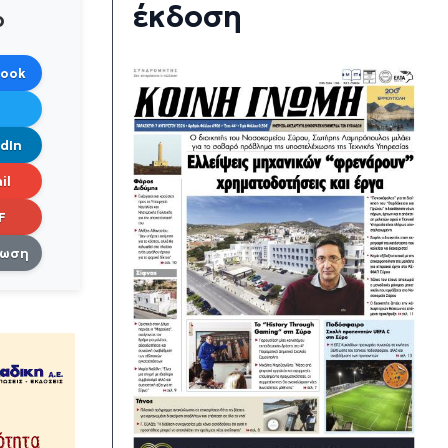
έκδοση
ο
book
dIn
il
F
πωση