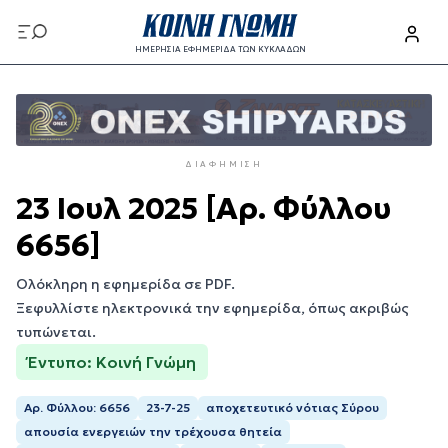
Παράκαμψη
προς
ΗΜΕΡΗΣΙΑ ΕΦΗΜΕΡΙΔΑ ΤΩΝ ΚΥΚΛΑΔΩΝ
το
Παράκαμψη
κυρίως
προς
περιεχόμενο
το
κυρίως
ΔΙΑΦΉΜΙΣΗ
περιεχόμενο
23 Ιουλ 2025 [Αρ. Φύλλου
6656]
Ολόκληρη η εφημερίδα σε PDF.
Ξεφυλλίστε ηλεκτρονικά την εφημερίδα, όπως ακριβώς
τυπώνεται.
Έντυπο: Κοινή Γνώμη
Αρ. Φύλλου: 6656
23-7-25
αποχετευτικό νότιας Σύρου
απουσία ενεργειών την τρέχουσα θητεία