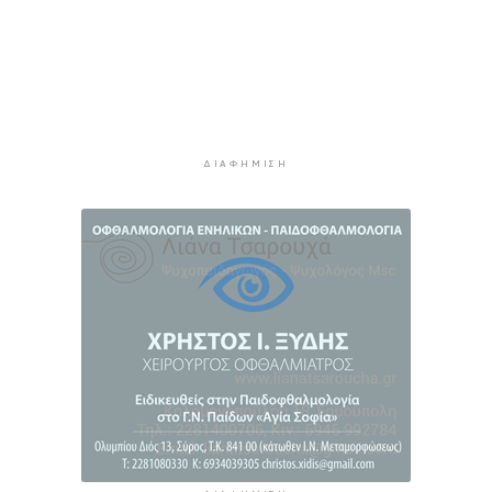
Δράση ενημέρωσης ασφαλούς κολύμβησης και
πρόληψης των πνιγμών
5 ώρες 21 λεπτά πρίν
Πέθανε ο συγγραφέας Γιάννης Γρηγοράκης
5 ώρες 51 λεπτά πρίν
ΔΙΑΦΉΜΙΣΗ
Προφυλακιστέος ο 26χρονος για τη δολοφονία
της 38χρονης Βρετανίδας στην Κυψέλη
6 ώρες 22 λεπτά πρίν