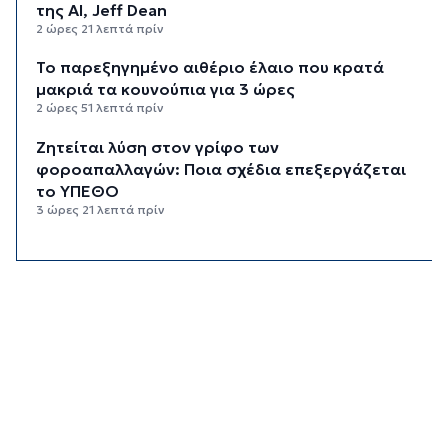
της AI, Jeff Dean
2 ώρες 21 λεπτά πρίν
Το παρεξηγημένο αιθέριο έλαιο που κρατά
μακριά τα κουνούπια για 3 ώρες
2 ώρες 51 λεπτά πρίν
Ζητείται λύση στον γρίφο των
φοροαπαλλαγών: Ποια σχέδια επεξεργάζεται
το ΥΠΕΘΟ
3 ώρες 21 λεπτά πρίν
Ενδιαφέρον του Δήμου Πάρου για τη στέγαση
των εκπαιδευτικών
3 ώρες 51 λεπτά πρίν
Πάνω από 90 ειδικότητες και 860 τμήματα στις
δημόσιες ΣΑΕΚ
4 ώρες 21 λεπτά πρίν
Αυξήθηκαν οι Έλληνες που αποφάσισαν να
διακόψουν το κάπνισμα
4 ώρες 51 λεπτά πρίν