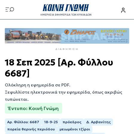
Παράκαμψη
προς
ΗΜΕΡΗΣΙΑ ΕΦΗΜΕΡΙΔΑ ΤΩΝ ΚΥΚΛΑΔΩΝ
το
Παράκαμψη
κυρίως
προς
περιεχόμενο
το
κυρίως
ΔΙΑΦΉΜΙΣΗ
περιεχόμενο
18 Σεπ 2025 [Αρ. Φύλλου
6687]
Ολόκληρη η εφημερίδα σε PDF.
Ξεφυλλίστε ηλεκτρονικά την εφημερίδα, όπως ακριβώς
τυπώνεται.
Έντυπο: Κοινή Γνώμη
Αρ. Φύλλου: 6687
18-9-25
πρόεδρος
Δ. Αρβανίτης
πορεία θερινής περιόδου
μειωμένοι τζίροι