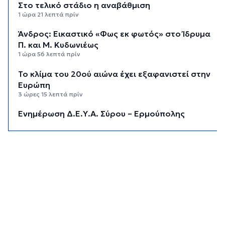
Στο τελικό στάδιο η αναβάθμιση
1 ώρα 21 λεπτά πρίν
Άνδρος: Εικαστικό «Φως εκ φωτός» στο Ίδρυμα
Π. και Μ. Κυδωνιέως
1 ώρα 56 λεπτά πρίν
Το κλίμα του 20ού αιώνα έχει εξαφανιστεί στην
Ευρώπη
3 ώρες 15 λεπτά πρίν
Ενημέρωση Δ.Ε.Υ.Α. Σύρου – Ερμούπολης
3 ώρες 43 λεπτά πρίν
«Στέρεψε» η αγορά από πινακίδες
κυκλοφορίας: Χιλιάδες αυτοκίνητα παραμένουν
αταξινόμητα - Λύση αναζητά το υπουργείο
4 ώρες 10 λεπτά πρίν
Υπόθεση Marfin: Στον εισαγγελέα σήμερα η
46χρονη που κατηγορείται για την επίθεση –
Πέρασε τη νύχτα στη ΓΑΔΑ
4 ώρες 43 λεπτά πρίν