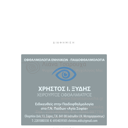
Χρηματιστήριο: Αυτά είναι τα πιο «εμπορικά»
χαρτιά της Αθήνας
5 ώρες 15 λεπτά πρίν
Καιρός: Ηλιοφάνεια και θερμοκρασία έως 38
βαθμούς Κελσίου
ΔΙΑΦΉΜΙΣΗ
5 ώρες 51 λεπτά πρίν
Ερμούπολιν! Η ιστορία ζωντανεύει
6 ώρες 1 λεπτό πρίν