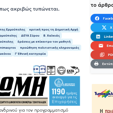
το άρθρ
όπως ακριβώς τυπώνεται.
Face
X
 της Ερμούπολης
κριτική προς τη Δημοτική Αρχή
Ερμούπολης
ΔΕΥΑ Σύρου
Β. Χαλκιάς
Linke
μούπολης
δράσεις με επίκεντρο τον μαθητή
Ema
animasyros
προώθηση πολιτιστικής κληρονομιάς
Μυκόνου
Γ' Εθνική κατηγορία
PD
Εκτύ