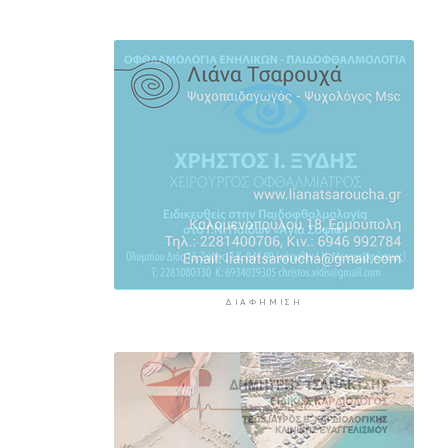
2 ώρες 52 λεπτά πρίν
Συζητήσεις με το Υπουργείο για
τη διάσωση του Φάρου της
Διδύμης
2 ώρες 57 λεπτά πρίν
Οριστικά στον Δήμο Σίφνου οι
αθλητικές εγκαταστάσεις της
"Μαρούσας"
3 ώρες 3 λεπτά πρίν
ΔΙΑΦΉΜΙΣΗ