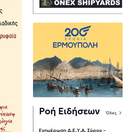
Ροή Ειδήσεων
Όλες
Ενημέρωση Δ.Ε.Υ.Α. Σύρου –