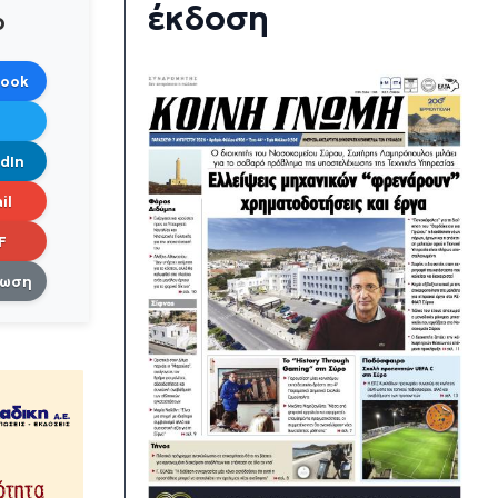
έκδοση
ο
book
dIn
il
F
πωση