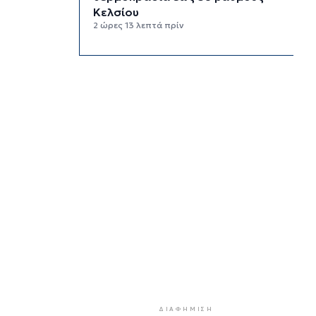
Κελσίου
2 ώρες 13 λεπτά πρίν
Ερμούπολιν! Η ιστορία
ζωντανεύει
2 ώρες 23 λεπτά πρίν
Η φωτογραφία της ημέρας
2 ώρες 33 λεπτά πρίν
“Οι εργασίες στο κλειστό,
στερούσαν τη φυσική έδρα της
ομάδας”
2 ώρες 43 λεπτά πρίν
Ανανέωσε με τον Α.Ο. Σύρου η
Φεριντέ Σελιμάι
2 ώρες 48 λεπτά πρίν
Η έλλειψη μηχανικών “παγώνει”
διεκδικήσεις χρηματοδοτήσεων
και έργα
ΔΙΑΦΉΜΙΣΗ