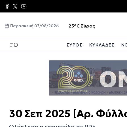
Παράκαμψη
προς
το
κυρίως
☀️
25°C
Σύρος
Παρασκευή 07/08/2026
περιεχόμενο
ΣΥΡΟΣ
ΚΥΚΛΑΔΕΣ
ΝΟ
Παράκαμψη
προς
το
κυρίως
περιεχόμενο
30 Σεπ 2025 [Αρ. Φύλλ
Ολόκληρη η εφημερίδα σε PDF.