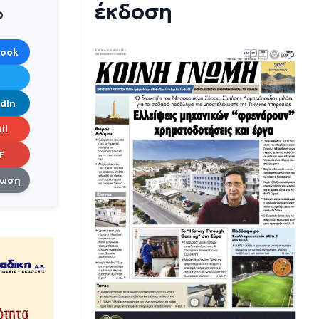
έκδοση
ο
book
dIn
il
F
πωση