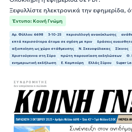
Ξεφυλλίστε ηλεκτρονικά την εφημερίδα, 
Έντυπο: Κοινή Γνώμη
Αρ. Φύλλου: 6698
3-10-25
περισυλλογή ανακύκλωσης
ανάθ
επτά περισσότερα άτομα σε σχέση με πριν
δράσεις ευαισθητ
αξιοποίηση ως χώρο στάθμευσης
Ν. Σκευοφύλακας
Σίκινος
Χριστούγεννα στη Σύρο
πρώτη παρουσίαση εκδηλώσεων
Θ.
ενημεριωτική εκδήλωση
Ε. Καμπούρη
Ελλάς Σύρου
Super Le