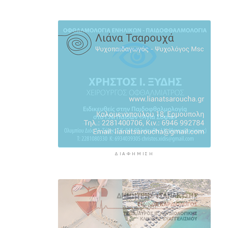
Η έλλειψη μηχανικών “παγώνει”
διεκδικήσεις χρηματοδοτήσεων
και έργα
3 ώρες 21 λεπτά πρίν
Συζητήσεις με το Υπουργείο για
τη διάσωση του Φάρου της
Διδύμης
3 ώρες 26 λεπτά πρίν
ΔΙΑΦΉΜΙΣΗ