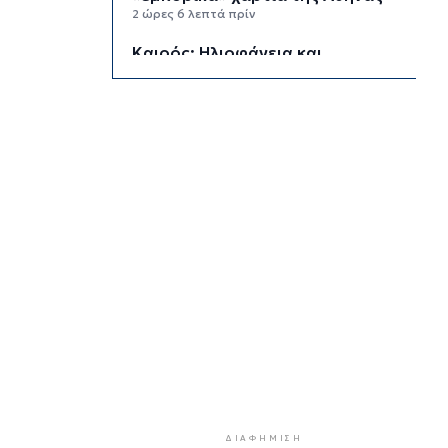
2 ώρες 6 λεπτά πρίν
Καιρός: Ηλιοφάνεια και
θερμοκρασία έως 38 βαθμούς
Κελσίου
2 ώρες 42 λεπτά πρίν
Ερμούπολιν! Η ιστορία
ζωντανεύει
2 ώρες 52 λεπτά πρίν
Η φωτογραφία της ημέρας
3 ώρες 2 λεπτά πρίν
“Οι εργασίες στο κλειστό,
στερούσαν τη φυσική έδρα της
ομάδας”
3 ώρες 12 λεπτά πρίν
Ανανέωσε με τον Α.Ο. Σύρου η
Φεριντέ Σελιμάι
3 ώρες 17 λεπτά πρίν
ΔΙΑΦΉΜΙΣΗ