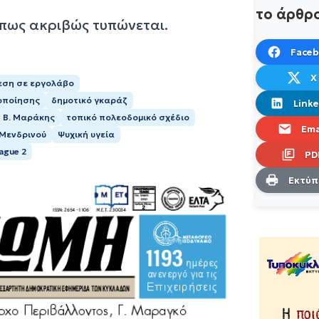
το άρθρ
όπως ακριβώς τυπώνεται.
Face
X
εση σε εργολάβο
οποίησης
δημοτικό γκαράζ
Linke
Β. Μαράκης
τοπικό πολεοδομικό σχέδιο
Ema
 Μενδρινού
Ψυχική υγεία
ague 2
PD
Εκτύ