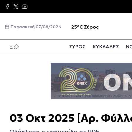
Παράκαμψη
προς
το
κυρίως
☀️
25°C
Σύρος
Παρασκευή 07/08/2026
περιεχόμενο
ΣΥΡΟΣ
ΚΥΚΛΑΔΕΣ
ΝΟ
Παράκαμψη
προς
το
κυρίως
περιεχόμενο
03 Οκτ 2025 [Αρ. Φύλλ
Ολόκληρη η εφημερίδα σε PDF.