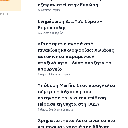
εξαφανιστεί στην Ευρώπη
6 λεπτά πρίν
ΜΙΣΗ
Ενημέρωση Δ.Ε.Υ.Α. Σύρου –
Ερμούπολης
34 λεπτά πρίν
«Στέρεψε» η αγορά από
πινακίδες κυκλοφορίας: Χιλιάδες
αυτοκίνητα παραμένουν
αταξινόμητα - Λύση αναζητά το
υπουργείο
1 ώρα 1 λεπτό πρίν
Υπόθεση Marfin: Στον εισαγγελέα
σήμερα η 46χρονη που
κατηγορείται για την επίθεση –
Πέρασε τη νύχτα στη ΓΑΔΑ
1 ώρα 34 λεπτά πρίν
Χρηματιστήριο: Αυτά είναι τα πιο
«εμπορικά» χαρτιά της Αθήνας