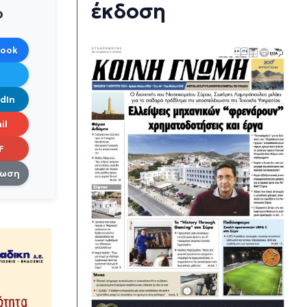
έκδοση
ο
book
dIn
il
F
πωση