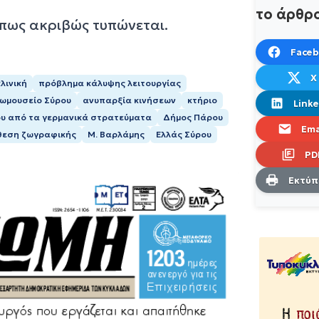
το άρθρ
όπως ακριβώς τυπώνεται.
Face
X
λινική
πρόβλημα κάλυψης λειτουργίας
εωμουσείο Σύρου
ανυπαρξία κινήσεων
κτήριο
Linke
ου από τα γερμανικά στρατεύματα
Δήμος Πάρου
Ema
θεση ζωγραφικής
Μ. Βαρλάμης
Ελλάς Σύρου
PD
Εκτύ