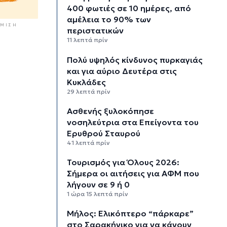
400 φωτιές σε 10 ημέρες, από
αμέλεια το 90% των
ΜΙΣΗ
περιστατικών
11 λεπτά πρίν
Πολύ υψηλός κίνδυνος πυρκαγιάς
και για αύριο Δευτέρα στις
Κυκλάδες
29 λεπτά πρίν
Ασθενής ξυλοκόπησε
νοσηλεύτρια στα Επείγοντα του
Ερυθρού Σταυρού
41 λεπτά πρίν
Τουρισμός για Όλους 2026:
Σήμερα οι αιτήσεις για ΑΦΜ που
λήγουν σε 9 ή 0
1 ώρα 15 λεπτά πρίν
Μήλος: Ελικόπτερο “πάρκαρε”
στο Σαρακήνικο για να κάνουν