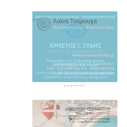
ταξιδιώτες που έχουν
προγραμματίσει διακοπές σε
πληγείσες περιοχές
4 ώρες 25 λεπτά πρίν
Μειωμένη Σύνταξη: Όλα όσα
πρέπει να γνωρίζετε
5 ώρες 1 λεπτό πρίν
Πινακίδες κυκλοφορίας με λίγα
“κλικ”
5 ώρες 22 λεπτά πρίν
ΔΙΑΦΉΜΙΣΗ