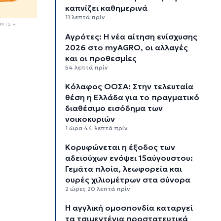
καπνίζει καθημερινά
11 λεπτά πρίν
ΜΙΣΗ
Αγρότες: Η νέα αίτηση ενίσχυσης
2026 στο myAGRO, οι αλλαγές
και οι προθεσμίες
54 λεπτά πρίν
Κόλαφος ΟΟΣΑ: Στην τελευταία
θέση η Ελλάδα για το πραγματικό
διαθέσιμο εισόδημα των
νοικοκυριών
1 ώρα 44 λεπτά πρίν
Κορυφώνεται η έξοδος των
αδειούχων ενόψει 15αύγουστου:
Γεμάτα πλοία, λεωφορεία και
ουρές χιλιομέτρων στα σύνορα
2 ώρες 20 λεπτά πρίν
Η αγγλική ομοσπονδία καταργεί
τα τσιμεντένια προστατευτικά