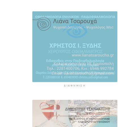
Αστυνομικό δελτίο
6 ώρες 3 λεπτά πρίν
Πιλοτική έναρξη της δράσης
«Tinos Circular Business» στα
Κιόνια και στον Άγιο Φωκά, με τη
συμμετοχή επιχειρήσεων
εστίασης και τροφοδοσίας, με
στόχο την ενίσχυση της
ανακύκλωσης και την προώθηση
βιώσιμων πρακτικών διαχείρισης
απορριμμάτων
6 ώρες 49 λεπτά πρίν
ΔΙΑΦΉΜΙΣΗ
Έγγραφη πρόταση για τη
σύσταση και λειτουργεία της
Τουριστικής Επιτροπής
7 ώρες 21 λεπτά πρίν