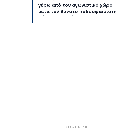
γύρω από τον αγωνιστικό χώρο
μετά τον θάνατο ποδοσφαιριστή
3 ώρες 4 λεπτά πρίν
Ο Γιώργος Νταλάρας έρχεται στη
Σύρο με το «Ρεμπέτικο»
4 ώρες 6 λεπτά πρίν
Η πρόεδρος της νορβηγικής
ομοσπονδίας καλεί τον Ινφαντίνο
να παραιτηθεί από τη FIFA
4 ώρες 10 λεπτά πρίν
H Ισπανία ζήτησε από την Ιταλία
να θέσει και πάλι σε ισχύ τη
Συμφωνία Σένγκεν εντός της
Κυριακής, 9 Αυγούστου
4 ώρες 49 λεπτά πρίν
«Στάχτη» 272.860 στρέμματα
αυτό το καλοκαίρι
ΔΙΑΦΉΜΙΣΗ
5 ώρες 32 λεπτά πρίν