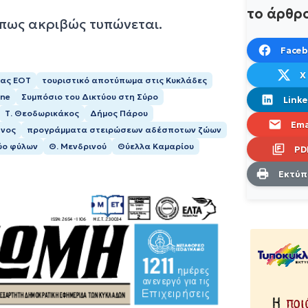
το άρθρ
όπως ακριβώς τυπώνεται.
Face
X
έας ΕΟΤ
τουριστικό αποτύπωμα στις Κυκλάδες
ine
Συμπόσιο του Δικτύου στη Σύρο
Linke
Τ. Θεοδωρικάκος
Δήμος Πάρου
Ema
θνος
προγράμματα στειρώσεων αδέσποτων ζώων
ύο φύλων
Θ. Μενδρινού
Θύελλα Καμαρίου
PD
Εκτύ