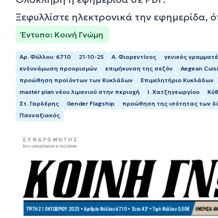
Ξεφυλλίστε ηλεκτρονικά την εφημερίδα, 
Έντυπο: Κοινή Γνώμη
Αρ. Φύλλου: 6710
21-10-25
Α. Φιορεντίνος
γενικός γραμματ
ενδυνάμωση προορισμών
επιμήκυνση της σεζόν
Aegean Cuis
προώθηση προϊόντων των Κυκλάδων
Eπιμελητήριο Κυκλάδων
master plan νέου λιμανιού στην περιοχή
Ι. Χατζηγεωργίου
Κύ
Στ. Γαρδέρης
Gender Flagship
προώθηση της ισότητας των δ
Πανναξιακός