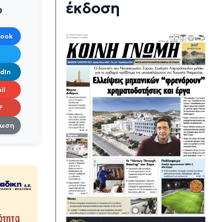
έκδοση
ο
book
dIn
il
F
πωση