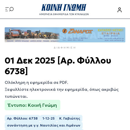
Παράκαμψη
προς
ΗΜΕΡΗΣΙΑ ΕΦΗΜΕΡΙΔΑ ΤΩΝ ΚΥΚΛΑΔΩΝ
το
Παράκαμψη
κυρίως
προς
περιεχόμενο
το
κυρίως
ΔΙΑΦΉΜΙΣΗ
περιεχόμενο
01 Δεκ 2025 [Αρ. Φύλλου
6738]
Ολόκληρη η εφημερίδα σε PDF.
Ξεφυλλίστε ηλεκτρονικά την εφημερίδα, όπως ακριβώς
τυπώνεται.
Έντυπο: Κοινή Γνώμη
Αρ. Φύλλου: 6738
1-12-25
Κ. Γαβιώτης
συνάντηση με γ.γ. Ναυτιλίας και Λιμένων