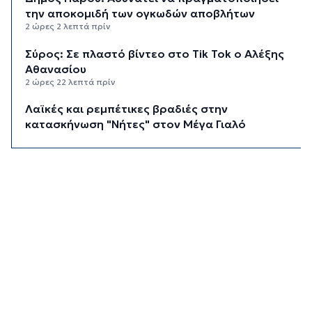
την αποκομιδή των ογκωδών αποβλήτων
2 ώρες 2 λεπτά πρίν
Σύρος: Σε πλαστό βίντεο στο Tik Tok ο Αλέξης
Αθανασίου
2 ώρες 22 λεπτά πρίν
Λαϊκές και ρεμπέτικες βραδιές στην
κατασκήνωση "Νήτες" στον Μέγα Γιαλό
2 ώρες 39 λεπτά πρίν
Ο «χάρτης» των πληρωμών από e-ΕΦΚΑ και
ΔΥΠΑ έως 14 Αυγούστου
2 ώρες 45 λεπτά πρίν
Τουρισμός για Όλους 2026: Ανοιχτή η
πλατφόρμα για όλα τα ΑΦΜ
3 ώρες 7 λεπτά πρίν
Αύγουστος στην Ίο
3 ώρες 36 λεπτά πρίν