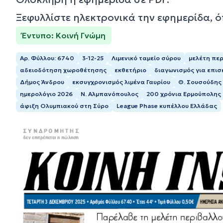
Ξεφυλλίστε ηλεκτρονικά την εφημερίδα, 
Έντυπο: Κοινή Γνώμη
Αρ. Φύλλου: 6740
3-12-25
Λιμενικό ταμείο σύρου
μελέτη πε
αδειοδότηση χωροθέτησης
εκθετήριο
διαγωνισμός για επισ
Δήμος Άνδρου
εκσυγχρονισμός λιμένα Γαυρίου
Θ. Σουσούδης
ημερολόγιο 2026
Ν. Αλμπανόπουλος
200 χρόνια Ερμούπολης
άφιξη Ολυμπιακού στη Σύρο
League Phase κυπέλλου Ελλάδας