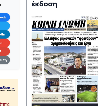
έκδοση
ο
book
dIn
il
F
πωση