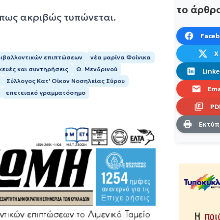
το άρθρ
όπως ακριβώς τυπώνεται.
Face
X
ριβαλλοντικών επιπτώσεων
νέα μαρίνα Φοίνικα
κευές και συντηρήσεις
Θ. Μενδρινού
Linke
Σύλλογος Κατ' Οίκον Νοσηλείας Σύρου
Ema
επετειακό γραμματόσημο
PD
Εκτύ