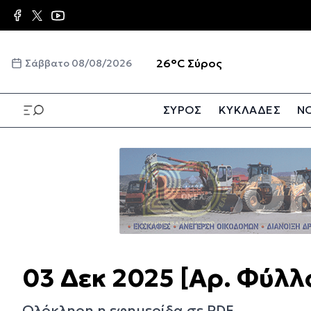
Παράκαμψη
προς
το
κυρίως
☀️
26°C
Σύρος
Σάββατο 08/08/2026
περιεχόμενο
ΣΥΡΟΣ
ΚΥΚΛΑΔΕΣ
ΝΟ
Παράκαμψη
προς
το
κυρίως
περιεχόμενο
03 Δεκ 2025 [Αρ. Φύλλ
Ολόκληρη η εφημερίδα σε PDF.