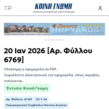
Παράκαμψη
προς
ΗΜΕΡΗΣΙΑ ΕΦΗΜΕΡΙΔΑ ΤΩΝ ΚΥΚΛΑΔΩΝ
το
Παράκαμψη
κυρίως
προς
περιεχόμενο
το
κυρίως
ΔΙΑΦΉΜΙΣΗ
περιεχόμενο
20 Ιαν 2026 [Αρ. Φύλλου
6769]
Ολόκληρη η εφημερίδα σε PDF.
Ξεφυλλίστε ηλεκτρονικά την εφημερίδα, όπως ακριβώς
τυπώνεται.
Έντυπο: Κοινή Γνώμη
Αρ. Φύλλου: 6769
20-1-26
Περιφερειακό Συμβούλιο Νοτίου Αιγαίου