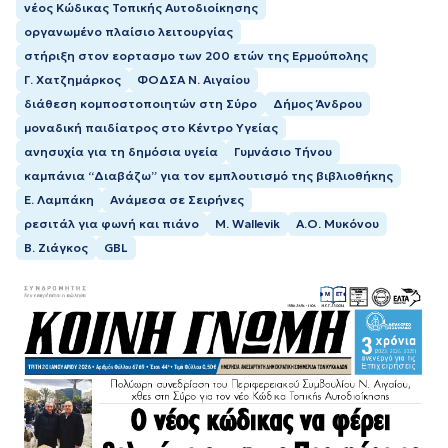
νέος Κώδικας Τοπικής Αυτοδιοίκησης
οργανωμένο πλαίσιο λειτουργίας
στήριξη στον εορτασμο των 200 ετών της Ερμούπολης
Γ. Χατζημάρκος
ΦΟΔΣΑ Ν. Αιγαίου
διάθεση κομποστοποιητών στη Σύρο
Δήμος Άνδρου
μοναδική παιδίατρος στο Κέντρο Υγείας
ανησυχία για τη δημόσια υγεία
Γυμνάσιο Τήνου
καμπάνια “Διαβάζω” για τον εμπλουτισμό της βιβλιοθήκης
Ε. Λαμπάκη
Ανάμεσα σε Σειρήνες
ρεσιτάλ για φωνή και πιάνο
M. Wallevik
Α.Ο. Μυκόνου
Β. Ζιάγκος
GBL