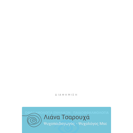
2 ώρες 35 λεπτά πρίν
Κυκλάδες: Πολύ υψηλός κίνδυνος πυρκαγιάς για
αύριο Κυριακή
3 ώρες 16 λεπτά πρίν
8χρονος τραυματίστηκε στο κεφάλι μετά από
βουτιά σε παραλία της Χαλκιδικής
3 ώρες 35 λεπτά πρίν
Κορυφώνεται η έξοδος του Αυγούστου – Πάνω
από 56.000 επιβάτες αναχωρούν σήμερα από
τα λιμάνια της Αττικής
4 ώρες 10 λεπτά πρίν
Σαντορίνη: Συνελήφθη 18χρονος για κατοχή
ΔΙΑΦΉΜΙΣΗ
ναρκωτικών
4 ώρες 35 λεπτά πρίν
Βρέθηκε σορός σε σπηλιά στον Λυκαβηττό
κοντά στο εκκλησάκι των Αγίων Ισιδώρων
4 ώρες 56 λεπτά πρίν