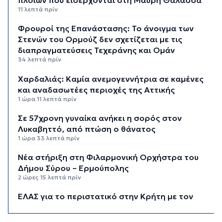
πλοίων που εισέρχονται στη Μαύρη Θάλασσα
11 λεπτά πρίν
Φρουροί της Επανάστασης: Το άνοιγμα των
Στενών του Ορμούζ δεν σχετίζεται με τις
διαπραγματεύσεις Τεχεράνης και Ομάν
34 λεπτά πρίν
Χαρδαλιάς: Καμία ανεμογεννήτρια σε καμένες
και αναδασωτέες περιοχές της Αττικής
1 ώρα 11 λεπτά πρίν
Σε 57χρονη γυναίκα ανήκει η σορός στον
Λυκαβηττό, από πτώση ο θάνατος
1 ώρα 33 λεπτά πρίν
Νέα στήριξη στη Φιλαρμονική Ορχήστρα του
Δήμου Σύρου – Ερμούπολης
2 ώρες 15 λεπτά πρίν
ΕΛΑΣ για το περιστατικό στην Κρήτη με τον
τουρίστα: Δεν προκύπτει προσέγγιση ανήλικης
έναντι αμοιβής