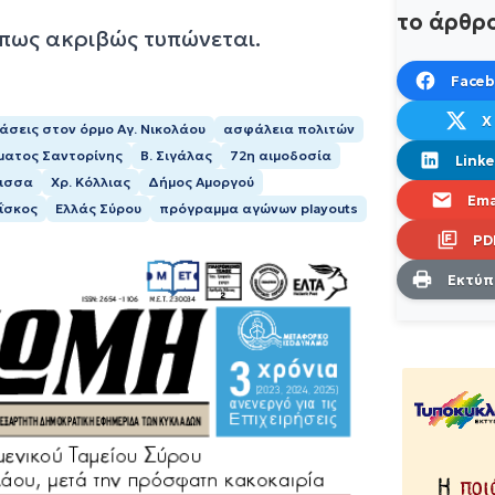
το άρθρ
όπως ακριβώς τυπώνεται.
Face
X
σεις στον όρμο Αγ. Νικολάου
ασφάλεια πολιτών
ματος Σαντορίνης
Β. Σιγάλας
72η αιμοδοσία
Linke
λισσα
Χρ. Κόλλιας
Δήμος Αμοργού
Ema
ΐσκος
Ελλάς Σύρου
πρόγραμμα αγώνων playouts
PD
Εκτύ