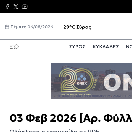
Παράκαμψη
προς
το
κυρίως
☀️
29°C
Σύρος
Πέμπτη 06/08/2026
περιεχόμενο
ΣΥΡΟΣ
ΚΥΚΛΑΔΕΣ
ΝΟ
Παράκαμψη
προς
το
κυρίως
περιεχόμενο
03 Φεβ 2026 [Αρ. Φύλλ
Ολόκληρη η εφημερίδα σε PDF.