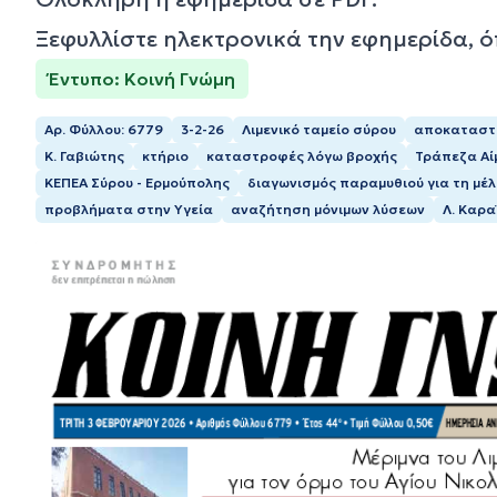
Ξεφυλλίστε ηλεκτρονικά την εφημερίδα, 
Έντυπο: Κοινή Γνώμη
Αρ. Φύλλου: 6779
3-2-26
Λιμενικό ταμείο σύρου
αποκαταστά
Κ. Γαβιώτης
κτήριο
καταστροφές λόγω βροχής
Τράπεζα Αί
ΚΕΠΕΑ Σύρου - Ερμούπολης
διαγωνισμός παραμυθιού για τη μέ
προβλήματα στην Υγεία
αναζήτηση μόνιμων λύσεων
Λ. Καρα