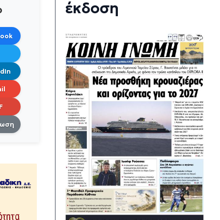
έκδοση
ο
book
dIn
il
F
πωση