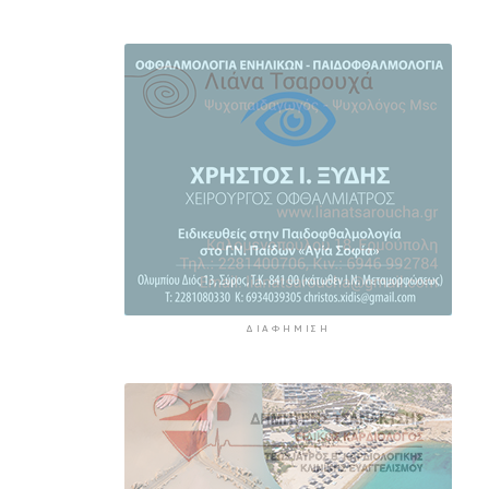
Αδειοδωρόσημο: Την Παρασκευή
η πληρωμή σε 91.455
εργατοτεχνίτες οικοδόμους
5 ώρες 10 λεπτά πρίν
Το εξωτικό φρούτο που
καλλιεργείται μόνο σε ένα
ελληνικό νησί
5 ώρες 30 λεπτά πρίν
ΔΙΑΦΉΜΙΣΗ