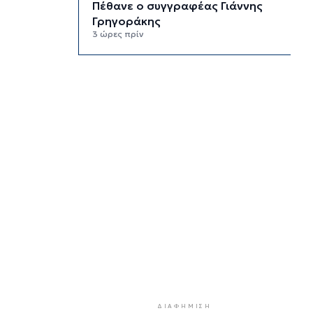
Πέθανε ο συγγραφέας Γιάννης
Γρηγοράκης
3 ώρες πρίν
Προφυλακιστέος ο 26χρονος για
τη δολοφονία της 38χρονης
Βρετανίδας στην Κυψέλη
3 ώρες 31 λεπτά πρίν
Νέα όρια δαπανών για ΣΑΕΚ και
σχολεία δεύτερης ευκαιρίας
4 ώρες 1 λεπτό πρίν
Σύρος: Προσωρινή παύση
αποκομιδής ογκωδών και
κλαδεμάτων
4 ώρες 31 λεπτά πρίν
Aκτοπλοΐα: Σε «πράσινη» ρότα το
σχέδιο χρηματοδότησης
4 ώρες 50 λεπτά πρίν
ΔΙΑΦΉΜΙΣΗ