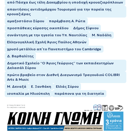
από Πάσχα έως τέλη Δεκεμβρίου η υποδοχή κρουαζιερόπλοιων
απαντήσεις αντιδημάρχου Τουρισμού για την πορεία της
κρουαζιέρας
αμαξοστάσιο Σύρου
παρέμβαση Α. Ρώτα
προσπάθειες εύρεσης οικοπέδου
Δήμος Σίφνου
συνάντηση με την ηγεσία του Υπ. Ναυτιλίας
Μ. Ναδάλη
Ελληνογαλλική Σχολή Άγιος Παύλος Αθηνών
χρυσό μετάλλιο απ΄το Πανεπιστήμιο του Cambridge
Δ. Βαρθαλίτης
Δημοτικό Σχολείο “Ο Άγιος Γεώργιος” των εκπαιδευτηρίων
Δελασάλ Σύρου
πρώτο βραβείο στον Διεθνή Διαγωνισμό Τραγουδιού COLIBRI
Arts & Music
Μ. Δεναξά
Ε. Ξανθάκη
Ελλάς Σύρου
ισοπαλία με Ηλιούπολη
παράπονα για τη διατησία