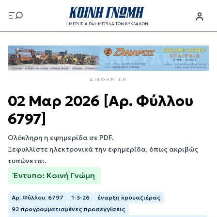
Παράκαμψη
προς
ΗΜΕΡΗΣΙΑ ΕΦΗΜΕΡΙΔΑ ΤΩΝ ΚΥΚΛΑΔΩΝ
το
Παράκαμψη
κυρίως
προς
περιεχόμενο
το
κυρίως
ΔΙΑΦΉΜΙΣΗ
περιεχόμενο
02 Μαρ 2026 [Αρ. Φύλλου
6797]
Ολόκληρη η εφημερίδα σε PDF.
Ξεφυλλίστε ηλεκτρονικά την εφημερίδα, όπως ακριβώς
τυπώνεται.
Έντυπο: Κοινή Γνώμη
Αρ. Φύλλου: 6797
1-3-26
έναρξη κρουαζιέρας
92 προγραμματισμένες προσεγγίσεις