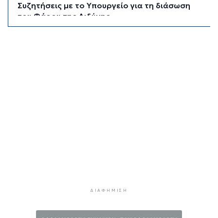
Συζητήσεις με το Υπουργείο για τη διάσωση
του Φάρου της Διδύμης
1 ώρα 32 λεπτά πρίν
Οριστικά στον Δήμο Σίφνου οι αθλητικές
εγκαταστάσεις της "Μαρούσας"
1 ώρα 38 λεπτά πρίν
Μια καινοτόμος εκπαιδευτική δράση που
συνδυάζει την ιστορία με την τεχνολογία
1 ώρα 43 λεπτά πρίν
Σχολή προπονητών UEFA C στη Σύρο
1 ώρα 48 λεπτά πρίν
Πιλοτικό πρόγραμμα στην Τήνο για
περισσότερη ανακύκλωση στις επιχειρήσεις
1 ώρα 53 λεπτά πρίν
ΔΙΑΦΉΜΙΣΗ