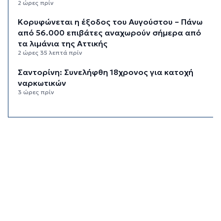
2 ώρες πρίν
Κορυφώνεται η έξοδος του Αυγούστου – Πάνω
από 56.000 επιβάτες αναχωρούν σήμερα από
τα λιμάνια της Αττικής
2 ώρες 35 λεπτά πρίν
Σαντορίνη: Συνελήφθη 18χρονος για κατοχή
ναρκωτικών
3 ώρες πρίν
Βρέθηκε σορός σε σπηλιά στον Λυκαβηττό
κοντά στο εκκλησάκι των Αγίων Ισιδώρων
3 ώρες 21 λεπτά πρίν
Δικηγόρος 46χρονης κατηγορουμένης για
Marfin: Δεν είναι η εντολέας μου στις
φωτογραφίες
3 ώρες 36 λεπτά πρίν
Συνεδρίασε η Επιτροπή Εκτίμησης Κινδύνου
λόγω των υψηλών θερμοκρασιών και της