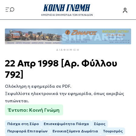
Παράκαμψη
προς
ΗΜΕΡΗΣΙΑ ΕΦΗΜΕΡΙΔΑ ΤΩΝ ΚΥΚΛΑΔΩΝ
το
Παράκαμψη
κυρίως
προς
περιεχόμενο
το
κυρίως
ΔΙΑΦΉΜΙΣΗ
περιεχόμενο
22 Απρ 1998 [Αρ. Φύλλου
792]
Ολόκληρη η εφημερίδα σε PDF.
Ξεφυλλίστε ηλεκτρονικά την εφημερίδα, όπως ακριβώς
τυπώνεται.
Έντυπο: Κοινή Γνώμη
Πάσχα στη Σύρο
Επισκεψιμότητα Πάσχα
Σύρος
Περιφορά Επιταφίων
Ενοικιαζόμενα Δωμάτια
Τουρισμός