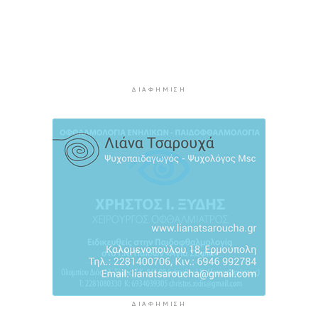
ενίσχυσης των ανέμων
3 ώρες 58 λεπτά πρίν
Τήνος: Σύλληψη για κλοπή και παραμέληση
εποπτείας ανηλίκων
4 ώρες 21 λεπτά πρίν
ΔΙΑΦΉΜΙΣΗ
Οι «Φρουροί» ζωντανεύουν την αρχαϊκή εποχή
του Σαγκρίου
4 ώρες 39 λεπτά πρίν
Ρέθυμνο: Η επόμενη μέρα του τουρισμού μετά
τις πυρκαγιές, η εικόνα σε Πρέβελη και Άγιο
Βασίλειο
5 ώρες πρίν
ΔΙΑΦΉΜΙΣΗ