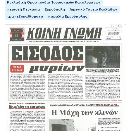
Κυκλαδική Ομοσπονδία Τουριστικών Καταλυμάτων
περιοχή Πευκάκια
Ερμούπολη
Λιμενικό Ταμείο Κυκλάδων
τραπεζοκαθίσματα
παραλία Ερμούπολης