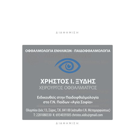
βαθμούς Κελσίου
5 ώρες 22 λεπτά πρίν
Ερμούπολιν! Η ιστορία ζωντανεύει
5 ώρες 32 λεπτά πρίν
ΔΙΑΦΉΜΙΣΗ
Η φωτογραφία της ημέρας
5 ώρες 42 λεπτά πρίν
ΔΙΑΦΉΜΙΣΗ