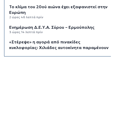
Το κλίμα του 20ού αιώνα έχει εξαφανιστεί στην
Ευρώπη
2 ώρες 46 λεπτά πρίν
Ενημέρωση Δ.Ε.Υ.Α. Σύρου – Ερμούπολης
3 ώρες 14 λεπτά πρίν
«Στέρεψε» η αγορά από πινακίδες
κυκλοφορίας: Χιλιάδες αυτοκίνητα παραμένουν
αταξινόμητα - Λύση αναζητά το υπουργείο
3 ώρες 41 λεπτά πρίν
Υπόθεση Marfin: Στον εισαγγελέα σήμερα η
46χρονη που κατηγορείται για την επίθεση –
Πέρασε τη νύχτα στη ΓΑΔΑ
4 ώρες 14 λεπτά πρίν
Χρηματιστήριο: Αυτά είναι τα πιο «εμπορικά»
χαρτιά της Αθήνας
4 ώρες 46 λεπτά πρίν
Καιρός: Ηλιοφάνεια και θερμοκρασία έως 38