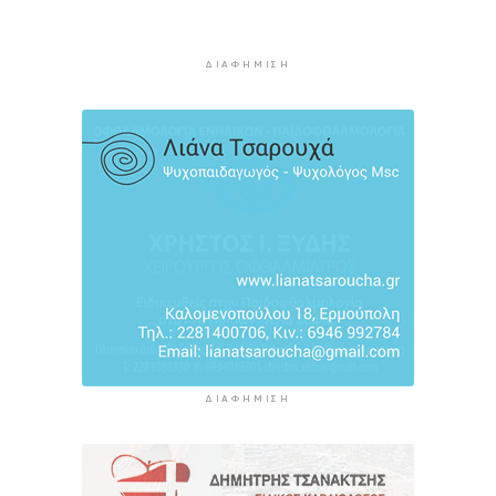
Συζητήσεις με το Υπουργείο για τη διάσωση
του Φάρου της Διδύμης
3 ώρες 47 λεπτά πρίν
ΔΙΑΦΉΜΙΣΗ
ΔΙΑΦΉΜΙΣΗ