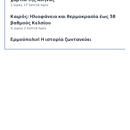
2 ώρες 27 λεπτά πρίν
Καιρός: Ηλιοφάνεια και θερμοκρασία έως 38
βαθμούς Κελσίου
3 ώρες 2 λεπτά πρίν
Ερμούπολιν! Η ιστορία ζωντανεύει
3 ώρες 12 λεπτά πρίν
Η φωτογραφία της ημέρας
3 ώρες 22 λεπτά πρίν
“Οι εργασίες στο κλειστό, στερούσαν τη
φυσική έδρα της ομάδας”
3 ώρες 32 λεπτά πρίν
Ανανέωσε με τον Α.Ο. Σύρου η Φεριντέ Σελιμάι
3 ώρες 37 λεπτά πρίν
Η έλλειψη μηχανικών “παγώνει” διεκδικήσεις
χρηματοδοτήσεων και έργα
3 ώρες 42 λεπτά πρίν