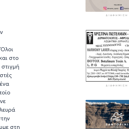
ΔΙΑΦΉΜΙΣΗ
ην
 Όλοι
και στο
 στιγμή
ιστές
 ένα
ΔΙΑΦΉΜΙΣΗ
ποίο
ενε
πλευρά
στην
υμε στη