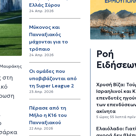
Ελλάς Σύρου
24 Απρ. 2026
Μύκονος και
Πανναξιακός
μάχονται για το
τρόπαιο
Ροή
24 Απρ. 2026
Ειδήσεω
 Μαυράκης
Οι ομάδες που
ς στη
υποβιβάζονται από
Χρυσή Βίζα: Τού
τη Super League 2
ικό
Ισραηλινοί και Κ
23 Απρ. 2026
ήρωση
επενδυτές ηγού
των επενδύσεων
Πέρασε από τη
ακίνητα
ι
Μήλο η Κ16 του
5 ώρες 55 λεπτά πρίν
ο
Πανναξιακού
Ελαιόλαδο: Γιατί
22 Απρ. 2026
 σάρκα
αγορά δεν βλέπε