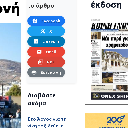
έκδοση
ονή
το άρθρο
Facebook
X
LinkedIn
Email
PDF
Εκτύπωση
Διαβάστε
ακόμα
Στο Άργος για τη
νίκη ταξιδεύει η