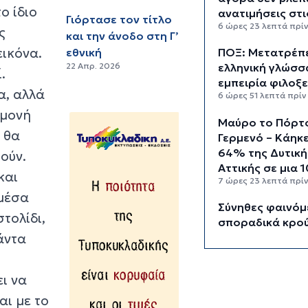
ο ίδιο
ανατιμήσεις στι
Γιόρτασε τον τίτλο
6 ώρες 23 λεπτά πρί
ς
και την άνοδο στη Γ’
εικόνα.
εθνική
ΠΟΞ: Μετατρέπε
22 Απρ. 2026
ελληνική γλώσσ
.
εμπειρία φιλοξε
α, αλλά
6 ώρες 51 λεπτά πρίν
αμονή
Μαύρο το Πόρτ
 θα
Γερμενό – Κάηκ
64% της Δυτική
ούν.
Αττικής σε μια 
και
7 ώρες 23 λεπτά πρί
 μέσα
Σύνηθες φαινόμ
στολίδι,
σποραδικά κρο
άντα
γρίπης σε
τουριστικούς
προορισμούς ό
ει να
Ελλάδα
7 ώρες 49 λεπτά πρί
αι με το