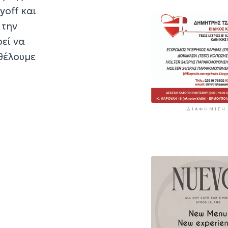
yoff και
 την
εί να
θέλουμε
ΔΙΑΦΉΜΙΣΗ