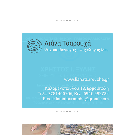
για άνεργους πτυχιούχους
4 ώρες 33 λεπτά πρίν
Εισαγγελική έρευνα σε όλη τη χώρα για τα
ΔΙΑΦΉΜΙΣΗ
αιολικά πάρκα
5 ώρες 5 λεπτά πρίν
ΑΑΔΕ: Στο ραντάρ οι μικρές μεταφορές
χρημάτων μέσω IRIS
5 ώρες 25 λεπτά πρίν
ΔΙΑΦΉΜΙΣΗ