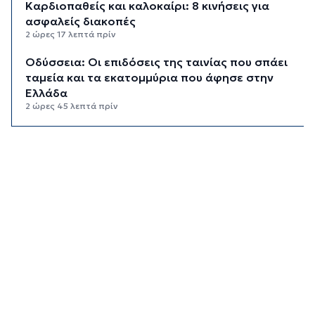
Καρδιοπαθείς και καλοκαίρι: 8 κινήσεις για
ασφαλείς διακοπές
2 ώρες 17 λεπτά πρίν
Οδύσσεια: Οι επιδόσεις της ταινίας που σπάει
ταμεία και τα εκατομμύρια που άφησε στην
Ελλάδα
2 ώρες 45 λεπτά πρίν
Προσωπικός Βοηθός: Στις 24 Αυγούστου
ανοίγει η πλατφόρμα για νέες αιτήσεις
3 ώρες 19 λεπτά πρίν
Το αδιαχώρητο στο λιμάνι του Πειραιά από
τους αδειούχους του Αυγούστου
3 ώρες 45 λεπτά πρίν
Υπεγράφη η απόφαση για επαύξηση των ωρών
απασχόλησης των εποχικών πυροσβεστών
4 ώρες 13 λεπτά πρίν
ΔΥΠΑ: Πότε λήγουν οι αιτήσεις στο πρόγραμμα