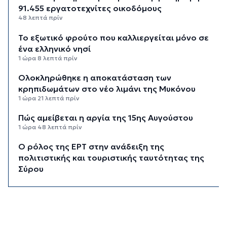
91.455 εργατοτεχνίτες οικοδόμους
48 λεπτά πρίν
Το εξωτικό φρούτο που καλλιεργείται μόνο σε
ένα ελληνικό νησί
1 ώρα 8 λεπτά πρίν
Ολοκληρώθηκε η αποκατάσταση των
κρηπιδωμάτων στο νέο λιμάνι της Μυκόνου
1 ώρα 21 λεπτά πρίν
Πώς αμείβεται η αργία της 15ης Αυγούστου
1 ώρα 48 λεπτά πρίν
Ο ρόλος της ΕΡΤ στην ανάδειξη της
πολιτιστικής και τουριστικής ταυτότητας της
Σύρου
2 ώρες 8 λεπτά πρίν
Περιπέτεια για πέντε επιβάτες ιστιοφόρου
ανοιχτά της Σερίφου
2 ώρες 29 λεπτά πρίν