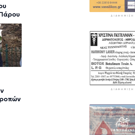
ου
 Πάρου
ΔΙΑΦΉΜΙΣΗ
ων
ΔΙΑΦΉΜΙΣΗ
τροπών