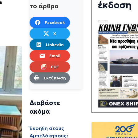
έκδοση
το άρθρο
Facebook
X
LinkedIn
Email
PDF
Εκτύπωση
Διαβάστε
ακόμα
Έκρηξη στους
Αμπελόκηπους: