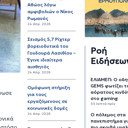
Αθώος λόγω
αμφιβολιών ο Νίκος
Ρωμανός
24 Απρ. 2026
Σεισμός 5,7 Ρίχτερ
βορειοδυτικά του
Ροή
Γουδουρά Λασιθίου –
Ειδήσεω
Έγινε ιδιαίτερα
αισθητός
24 Απρ. 2026
ΕΛΙΑΜΕΠ: Ο οδη
GEMS φωτίζει τ
Ομόφωνη στήριξη
αόρατους κινδύ
ίνωσε
για τους
στο gaming
εργαζόμενους σε
33 λεπτά πρίν
κοινωνικές δομές
24 Απρ. 2026
Ο πόλεμος στα
ονικά
πανεπιστήμια γι
ωστόσο
πιο ακριβά μυα