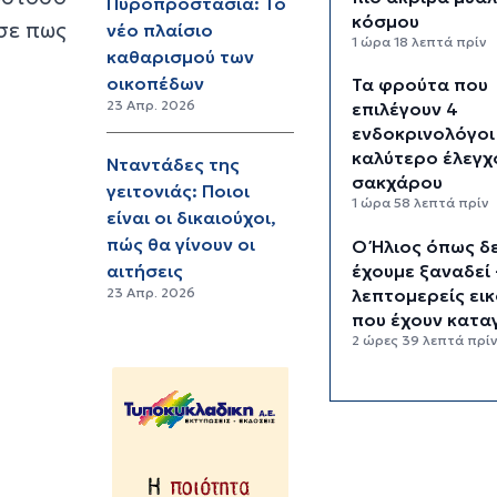
Πυροπροστασία: Το
κόσμου
σε πως
νέο πλαίσιο
1 ώρα 18 λεπτά πρίν
καθαρισμού των
οικοπέδων
Τα φρούτα που
23 Απρ. 2026
επιλέγουν 4
ενδοκρινολόγοι
καλύτερο έλεγχ
Νταντάδες της
σακχάρου
γειτονιάς: Ποιοι
1 ώρα 58 λεπτά πρίν
είναι οι δικαιούχοι,
πώς θα γίνουν οι
Ο Ήλιος όπως δ
έχουμε ξαναδεί 
αιτήσεις
λεπτομερείς ει
23 Απρ. 2026
που έχουν κατα
2 ώρες 39 λεπτά πρί
“Ελευθερία, ασ
και προσωπική
εξέλιξη” - Τι κρ
πίσω από την τ
σόλο ταξιδιών