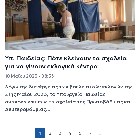
Υπ. Παιδείας: Πότε κλείνουν τα σχολεία
για να γίνουν εκλογικά κέντρα
10 Μαΐου 2023 - 08:53
Λόγω της διενέργειας των βουλευτικών εκλογών της
21ης Μαΐου 2023, το Υπουργείο Παιδείας
ανακοινώνει πως τα σχολεία της Πρωτοβάθμιας και
Δευτεροβάθμιας...
Σελιδοποίηση
1
2
3
4
5
›
»
Page 2
Page 3
Page 4
Page 5
Next page
Last page