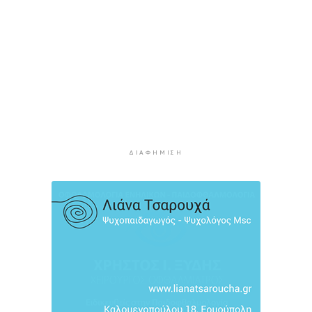
Διαχωριστικές γραμμές
2 ώρες 30 λεπτά πρίν
Η φωτογραφία της ημέρας
2 ώρες 40 λεπτά πρίν
Στον Α.Ο. Θήρας η Μαριάννα Καλαπίδα
2 ώρες 50 λεπτά πρίν
Ανανέωσε με το Ν.Ο.ΠΕ Ρεθύμνου η Ελένη
Ρούσσου
ΔΙΑΦΉΜΙΣΗ
2 ώρες 55 λεπτά πρίν