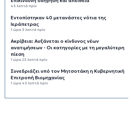
επικίνδυνη οδήγηση και απείθεια
43 λεπτά πρίν
Εντοπίστηκαν 40 μετανάστες νότια της
Ιεράπετρας
1 ώρα 3 λεπτά πρίν
Ακρίβεια: Αυξάνεται ο κίνδυνος νέων
ανατιμήσεων - Οι κατηγορίες με τη μεγαλύτερη
πίεση
1 ώρα 23 λεπτά πρίν
Συνεδριάζει υπό τον Μητσοτάκη η Κυβερνητική
Επιτροπή Βιομηχανίας
1 ώρα 43 λεπτά πρίν
Δεύτερη παρέμβαση ΣτΕ για τις οικοδομικές
άδειες στη Σίφνο
2 ώρες 4 λεπτά πρίν
Καιρός: Μέχρι 35 βαθμούς Κελσίου σήμερα στις
Κυκλάδες
2 ώρες 19 λεπτά πρίν