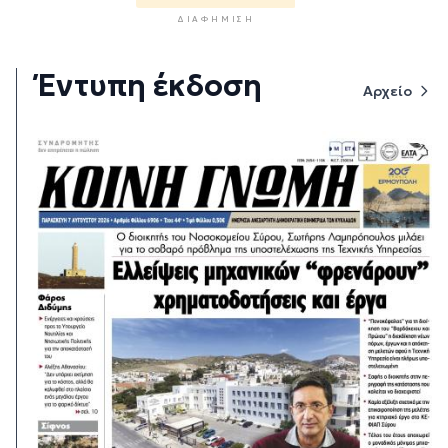
ΔΙΑΦΉΜΙΣΗ
Έντυπη έκδοση
Αρχείο