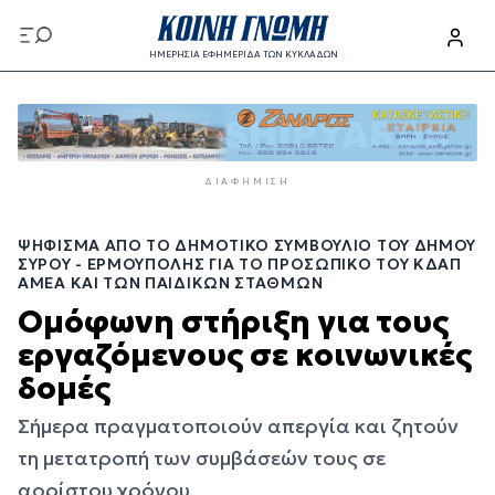
Παράκαμψη
προς
ΗΜΕΡΗΣΙΑ ΕΦΗΜΕΡΙΔΑ ΤΩΝ ΚΥΚΛΑΔΩΝ
το
Παράκαμψη
κυρίως
προς
περιεχόμενο
το
κυρίως
ΔΙΑΦΉΜΙΣΗ
περιεχόμενο
ΨΉΦΙΣΜΑ ΑΠΌ ΤΟ ΔΗΜΟΤΙΚΌ ΣΥΜΒΟΎΛΙΟ ΤΟΥ ΔΉΜΟΥ
ΣΎΡΟΥ - ΕΡΜΟΎΠΟΛΗΣ ΓΙΑ ΤΟ ΠΡΟΣΩΠΙΚΌ ΤΟΥ ΚΔΑΠ
ΑΜΕΑ ΚΑΙ ΤΩΝ ΠΑΙΔΙΚΏΝ ΣΤΑΘΜΏΝ
Ομόφωνη στήριξη για τους
εργαζόμενους σε κοινωνικές
δομές
Σήμερα πραγματοποιούν απεργία και ζητούν
τη μετατροπή των συμβάσεών τους σε
αορίστου χρόνου