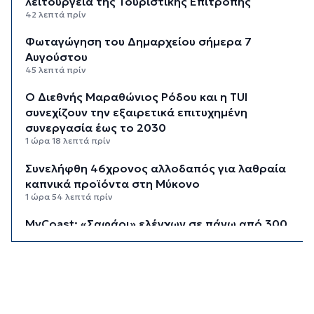
λειτουργεία της Τουριστικής Επιτροπής
42 λεπτά πρίν
Φωταγώγηση του Δημαρχείου σήμερα 7
Αυγούστου
45 λεπτά πρίν
Ο Διεθνής Μαραθώνιος Ρόδου και η TUI
συνεχίζουν την εξαιρετικά επιτυχημένη
συνεργασία έως το 2030
1 ώρα 18 λεπτά πρίν
Συνελήφθη 46χρονος αλλοδαπός για λαθραία
καπνικά προϊόντα στη Μύκονο
1 ώρα 54 λεπτά πρίν
MyCoast: «Σαφάρι» ελέγχων σε πάνω από 300
παραλίες: Έως 73.000 ευρώ τα πρόστιμα
2 ώρες 22 λεπτά πρίν
Γονικές παροχές: Πότε μπορεί να θεωρηθούν
δωρεές και να φορολογηθούν
3 ώρες πρίν