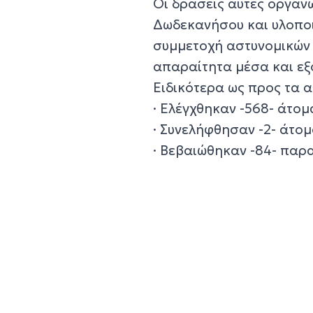
Οι δράσεις αυτές οργαν
Δωδεκανήσου και υλοπο
συμμετοχή αστυνομικών 
απαραίτητα μέσα και εξ
Ειδικότερα ως προς τα 
· Ελέγχθηκαν -568- άτομ
· Συνελήφθησαν -2- άτο
· Βεβαιώθηκαν -84- παρα