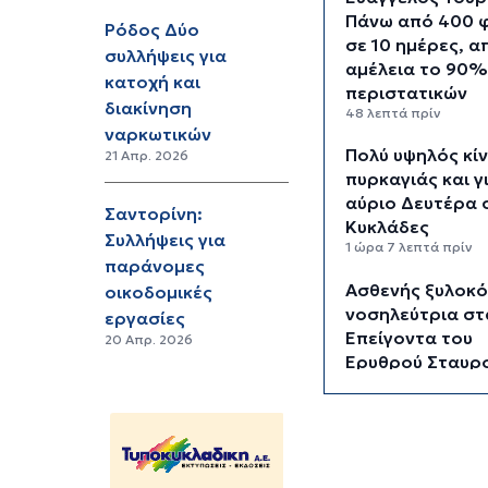
Πάνω από 400 
Ρόδος Δύο
σε 10 ημέρες, α
συλλήψεις για
αμέλεια το 90%
κατοχή και
περιστατικών
διακίνηση
48 λεπτά πρίν
ναρκωτικών
Πολύ υψηλός κί
21 Απρ. 2026
πυρκαγιάς και γ
αύριο Δευτέρα 
Σαντορίνη:
Κυκλάδες
Συλλήψεις για
1 ώρα 7 λεπτά πρίν
παράνομες
Ασθενής ξυλοκ
οικοδομικές
νοσηλεύτρια στ
εργασίες
Επείγοντα του
20 Απρ. 2026
Ερυθρού Σταυρ
1 ώρα 18 λεπτά πρίν
Τουρισμός για 
2026: Σήμερα ο
αιτήσεις για Α