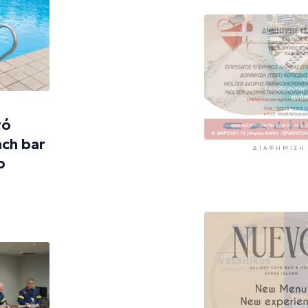
γνωρίζετε
5 ώρες 39 λεπτά πρί
τό
ch bar
ΔΙΑΦΉΜΙΣΗ
ο