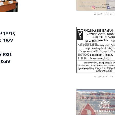
ΔΙΑΦΉΜΙΣΗ
ίμησης
ω των
 και
 των
ΔΙΑΦΉΜΙΣΗ