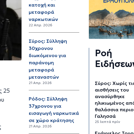
κατοχή και
μεταφορά
ναρκωτικών
22 Απρ. 2026
Σύρος: Σύλληψη
30χρονου
Ροή
διωκόμενου για
Ειδήσεω
παράνομη
μεταφορά
μεταναστών
Σύρος: Χωρίς τι
21 Απρ. 2026
αισθήσεις του
ς 25
ανασύρθηκε
Ρόδος: Σύλληψη
ου
ηλικιωμένος απ
37χρονου για
θαλάσσια περιο
εισαγωγή ναρκωτικά
Γαλησσά
σε χώρο κράτησης
25 λεπτά πρίν
ς
21 Απρ. 2026
Ευάγγελος Τουρ