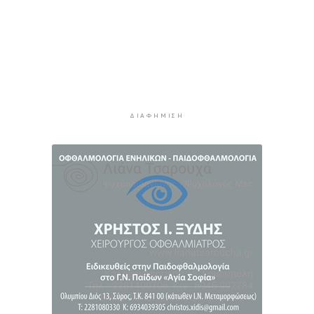
πρακτικών διαχείρισης απορριμμάτων
4 ώρες 58 λεπτά πρίν
Έγγραφη πρόταση για τη σύσταση και
λειτουργεία της Τουριστικής Επιτροπής
5 ώρες 30 λεπτά πρίν
Φωταγώγηση του Δημαρχείου σήμερα 7
Αυγούστου
ΔΙΑΦΉΜΙΣΗ
5 ώρες 33 λεπτά πρίν
Ο Διεθνής Μαραθώνιος Ρόδου και η TUI
συνεχίζουν την εξαιρετικά επιτυχημένη
συνεργασία έως το 2030
6 ώρες 6 λεπτά πρίν
Συνελήφθη 46χρονος αλλοδαπός για λαθραία
καπνικά προϊόντα στη Μύκονο
6 ώρες 42 λεπτά πρίν