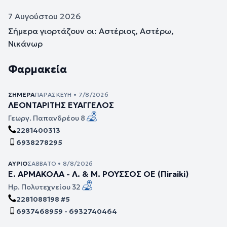
7 Αυγούστου 2026
Σήμερα γιορτάζουν οι: Αστέριος, Αστέρω,
Νικάνωρ
Φαρμακεία
ΣΉΜΕΡΑ
ΠΑΡΑΣΚΕΥΉ • 7/8/2026
ΛΕΟΝΤΑΡΙΤΗΣ ΕΥΑΓΓΕΛΟΣ
Γεωργ. Παπανδρέου 8
2281400313
6938278295
ΑΎΡΙΟ
ΣΆΒΒΑΤΟ • 8/8/2026
Ε. ΑΡΜΑΚΟΛΑ - Λ. & Μ. ΡΟΥΣΣΟΣ ΟΕ (Πiraiki)
Ηρ. Πολυτεχνείου 32
2281088198 #5
6937468959 - 6932740464