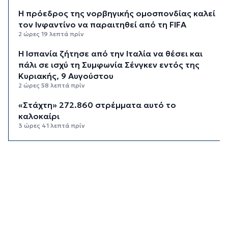
Η πρόεδρος της νορβηγικής ομοσπονδίας καλεί
τον Ινφαντίνο να παραιτηθεί από τη FIFA
2 ώρες 19 λεπτά πρίν
H Ισπανία ζήτησε από την Ιταλία να θέσει και
πάλι σε ισχύ τη Συμφωνία Σένγκεν εντός της
Κυριακής, 9 Αυγούστου
2 ώρες 58 λεπτά πρίν
«Στάχτη» 272.860 στρέμματα αυτό το
καλοκαίρι
3 ώρες 41 λεπτά πρίν
Αστυνομικό δελτίο
4 ώρες 12 λεπτά πρίν
Πιλοτική έναρξη της δράσης «Tinos Circular
Business» στα Κιόνια και στον Άγιο Φωκά, με τη
συμμετοχή επιχειρήσεων εστίασης και
τροφοδοσίας, με στόχο την ενίσχυση της
ανακύκλωσης και την προώθηση βιώσιμων