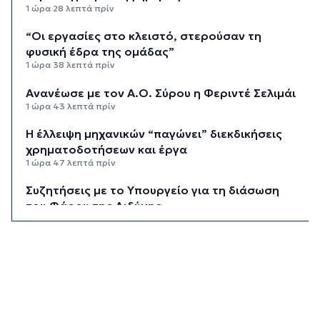
1 ώρα 28 λεπτά πρίν
“Οι εργασίες στο κλειστό, στερούσαν τη
φυσική έδρα της ομάδας”
1 ώρα 38 λεπτά πρίν
Ανανέωσε με τον Α.Ο. Σύρου η Φεριντέ Σελιμάι
1 ώρα 43 λεπτά πρίν
Η έλλειψη μηχανικών “παγώνει” διεκδικήσεις
χρηματοδοτήσεων και έργα
1 ώρα 47 λεπτά πρίν
Συζητήσεις με το Υπουργείο για τη διάσωση
του Φάρου της Διδύμης
1 ώρα 52 λεπτά πρίν
Οριστικά στον Δήμο Σίφνου οι αθλητικές
εγκαταστάσεις της "Μαρούσας"
1 ώρα 58 λεπτά πρίν
Μια καινοτόμος εκπαιδευτική δράση που
συνδυάζει την ιστορία με την τεχνολογία