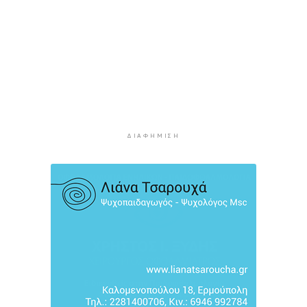
2 ώρες 3 λεπτά πρίν
Σχολή προπονητών UEFA C στη Σύρο
2 ώρες 8 λεπτά πρίν
Πιλοτικό πρόγραμμα στην Τήνο για
περισσότερη ανακύκλωση στις επιχειρήσεις
2 ώρες 13 λεπτά πρίν
ΔΙΑΦΉΜΙΣΗ