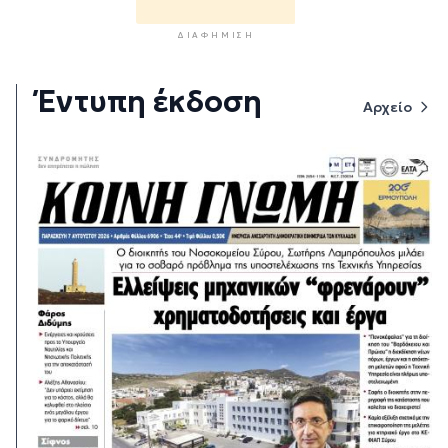
ΔΙΑΦΉΜΙΣΗ
Έντυπη έκδοση
Αρχείο