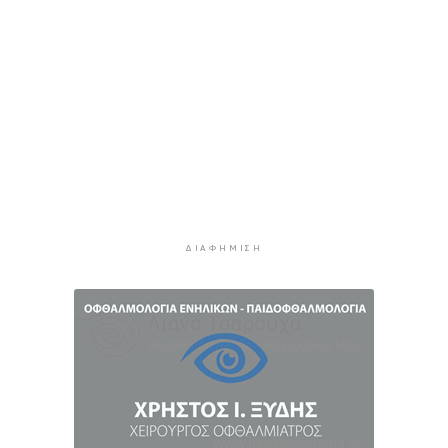
αύριο Κυριακή
3 ώρες 21 λεπτά πρίν
8χρονος τραυματίστηκε στο κεφάλι μετά από
βουτιά σε παραλία της Χαλκιδικής
3 ώρες 41 λεπτά πρίν
Κορυφώνεται η έξοδος του Αυγούστου – Πάνω
από 56.000 επιβάτες αναχωρούν σήμερα από
τα λιμάνια της Αττικής
4 ώρες 16 λεπτά πρίν
Σαντορίνη: Συνελήφθη 18χρονος για κατοχή
ΔΙΑΦΉΜΙΣΗ
ναρκωτικών
4 ώρες 41 λεπτά πρίν
Βρέθηκε σορός σε σπηλιά στον Λυκαβηττό
κοντά στο εκκλησάκι των Αγίων Ισιδώρων
5 ώρες 2 λεπτά πρίν