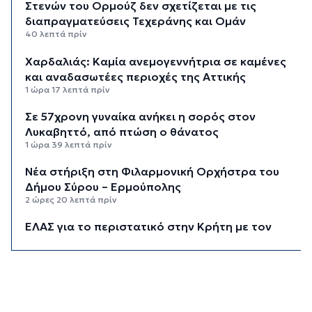
Στενών του Ορμούζ δεν σχετίζεται με τις
διαπραγματεύσεις Τεχεράνης και Ομάν
40 λεπτά πρίν
Χαρδαλιάς: Καμία ανεμογεννήτρια σε καμένες
και αναδασωτέες περιοχές της Αττικής
1 ώρα 17 λεπτά πρίν
Σε 57χρονη γυναίκα ανήκει η σορός στον
Λυκαβηττό, από πτώση ο θάνατος
1 ώρα 39 λεπτά πρίν
Νέα στήριξη στη Φιλαρμονική Ορχήστρα του
Δήμου Σύρου – Ερμούπολης
2 ώρες 20 λεπτά πρίν
ΕΛΑΣ για το περιστατικό στην Κρήτη με τον
τουρίστα: Δεν προκύπτει προσέγγιση ανήλικης
έναντι αμοιβής
2 ώρες 41 λεπτά πρίν
Κυκλάδες: Πολύ υψηλός κίνδυνος πυρκαγιάς για