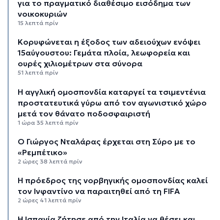
για το πραγματικό διαθέσιμο εισόδημα των
νοικοκυριών
15 λεπτά πρίν
Κορυφώνεται η έξοδος των αδειούχων ενόψει
15αύγουστου: Γεμάτα πλοία, λεωφορεία και
ουρές χιλιομέτρων στα σύνορα
51 λεπτά πρίν
Η αγγλική ομοσπονδία καταργεί τα τσιμεντένια
προστατευτικά γύρω από τον αγωνιστικό χώρο
μετά τον θάνατο ποδοσφαιριστή
1 ώρα 35 λεπτά πρίν
Ο Γιώργος Νταλάρας έρχεται στη Σύρο με το
«Ρεμπέτικο»
2 ώρες 38 λεπτά πρίν
Η πρόεδρος της νορβηγικής ομοσπονδίας καλεί
τον Ινφαντίνο να παραιτηθεί από τη FIFA
2 ώρες 41 λεπτά πρίν
H Ισπανία ζήτησε από την Ιταλία να θέσει και