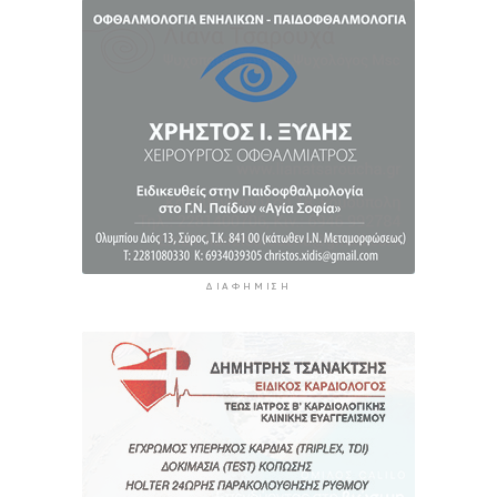
Φωταγώγηση του Δημαρχείου σήμερα 7
Αυγούστου
5 ώρες 55 λεπτά πρίν
Ο Διεθνής Μαραθώνιος Ρόδου και η TUI
συνεχίζουν την εξαιρετικά επιτυχημένη
συνεργασία έως το 2030
6 ώρες 28 λεπτά πρίν
ΔΙΑΦΉΜΙΣΗ