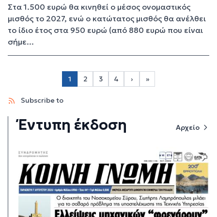
Στα 1.500 ευρώ θα κινηθεί ο μέσος ονομαστικός
μισθός το 2027, ενώ ο κατώτατος μισθός θα ανέλθει
το ίδιο έτος στα 950 ευρώ (από 880 ευρώ που είναι
σήμε...
Σελιδοποίηση
1
2
3
4
›
»
Page 2
Page 3
Page 4
Next page
Last page
Subscribe to
Έντυπη έκδοση
Αρχείο