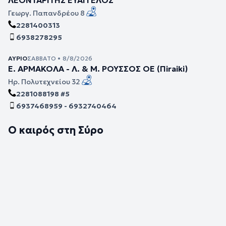
Γεωργ. Παπανδρέου 8
2281400313
6938278295
ΑΎΡΙΟ
ΣΆΒΒΑΤΟ • 8/8/2026
Ε. ΑΡΜΑΚΟΛΑ - Λ. & Μ. ΡΟΥΣΣΟΣ ΟΕ (Πiraiki)
Ηρ. Πολυτεχνείου 32
2281088198 #5
6937468959 - 6932740464
Ο καιρός στη Σύρο