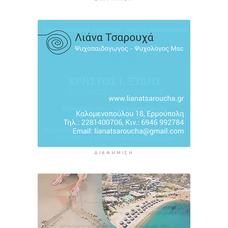
Παγκόσμιο Κ20: “Ασημένια” η Ιουλιάννα
Ρούσσου στα 800μ.
5 ώρες 47 λεπτά πρίν
ΔΙΑΦΉΜΙΣΗ