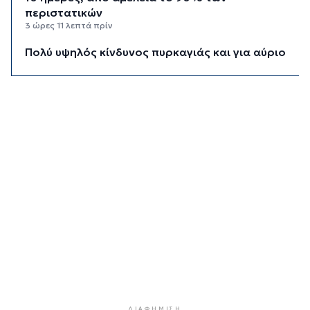
περιστατικών
3 ώρες 11 λεπτά πρίν
Πολύ υψηλός κίνδυνος πυρκαγιάς και για αύριο
Δευτέρα στις Κυκλάδες
3 ώρες 30 λεπτά πρίν
Ασθενής ξυλοκόπησε νοσηλεύτρια στα
Επείγοντα του Ερυθρού Σταυρού
3 ώρες 41 λεπτά πρίν
Τουρισμός για Όλους 2026: Σήμερα οι αιτήσεις
για ΑΦΜ που λήγουν σε 9 ή 0
4 ώρες 16 λεπτά πρίν
Μήλος: Ελικόπτερο “πάρκαρε” στο Σαρακήνικο
για να κάνουν μπάνιο οι επιβάτες του
4 ώρες 51 λεπτά πρίν
Σύρος: Σπουδαίες εμφανίσεις για τον Όμιλο
Αντισφαίρισης στο Πανελλήνιο Πρωτάθλημα
5 ώρες 17 λεπτά πρίν
ΔΙΑΦΉΜΙΣΗ