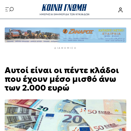
Παράκαμψη
προς
ΗΜΕΡΗΣΙΑ ΕΦΗΜΕΡΙΔΑ ΤΩΝ ΚΥΚΛΑΔΩΝ
το
Παράκαμψη
κυρίως
προς
περιεχόμενο
το
κυρίως
ΔΙΑΦΉΜΙΣΗ
περιεχόμενο
Αυτοί είναι οι πέντε κλάδοι
που έχουν μέσο μισθό άνω
των 2.000 ευρώ