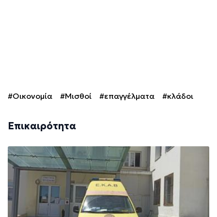
#Οικονομία
#Μισθοί
#επαγγέλματα
#κλάδοι
Επικαιρότητα