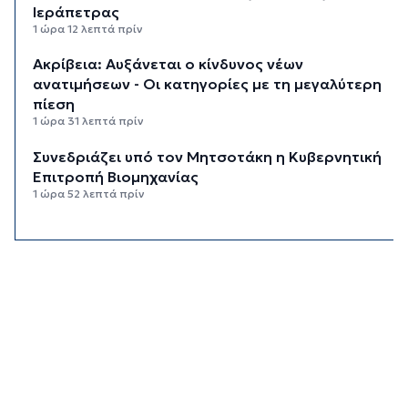
Ιεράπετρας
1 ώρα 12 λεπτά πρίν
Ακρίβεια: Αυξάνεται ο κίνδυνος νέων
ανατιμήσεων - Οι κατηγορίες με τη μεγαλύτερη
πίεση
1 ώρα 31 λεπτά πρίν
Συνεδριάζει υπό τον Μητσοτάκη η Κυβερνητική
Επιτροπή Βιομηχανίας
1 ώρα 52 λεπτά πρίν
Δεύτερη παρέμβαση ΣτΕ για τις οικοδομικές
άδειες στη Σίφνο
2 ώρες 12 λεπτά πρίν
Καιρός: Μέχρι 35 βαθμούς Κελσίου σήμερα στις
Κυκλάδες
2 ώρες 28 λεπτά πρίν
Διαχωριστικές γραμμές
2 ώρες 39 λεπτά πρίν