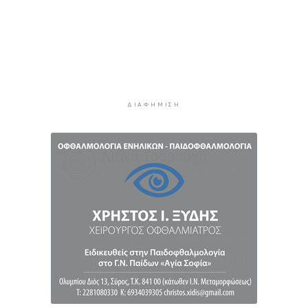
Η φωτογραφία της ημέρας
2 ώρες 49 λεπτά πρίν
Στον Α.Ο. Θήρας η Μαριάννα Καλαπίδα
2 ώρες 59 λεπτά πρίν
Ανανέωσε με το Ν.Ο.ΠΕ Ρεθύμνου η Ελένη
Ρούσσου
ΔΙΑΦΉΜΙΣΗ
3 ώρες 4 λεπτά πρίν