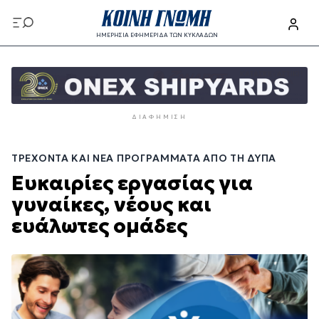
Παράκαμψη
προς
ΗΜΕΡΗΣΙΑ ΕΦΗΜΕΡΙΔΑ ΤΩΝ ΚΥΚΛΑΔΩΝ
το
Παράκαμψη
κυρίως
προς
περιεχόμενο
το
κυρίως
ΔΙΑΦΉΜΙΣΗ
περιεχόμενο
ΤΡΈΧΟΝΤΑ ΚΑΙ ΝΈΑ ΠΡΟΓΡΆΜΜΑΤΑ ΑΠΌ ΤΗ ΔΥΠΑ
Ευκαιρίες εργασίας για
γυναίκες, νέους και
ευάλωτες ομάδες