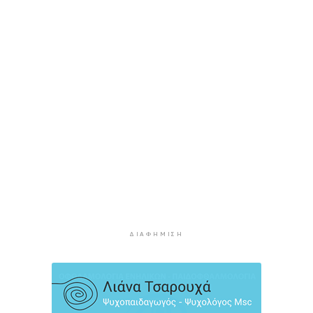
Στουρνάρας στη Handelsblatt: Ευπρόσδεκτες
οι ξένες συμμετοχές στις ελληνικές τράπεζες
2 ώρες 52 λεπτά πρίν
Χοληστερόλη: Πέντε κινήσεις ματ για να την
ρίξετε χαμηλά
3 ώρες 15 λεπτά πρίν
Προληπτική ανάκληση παρτίδας μαρμελάδας
φράουλα
3 ώρες 22 λεπτά πρίν
Προσάραξη ιστιοφόρου στη Νάξο
3 ώρες 45 λεπτά πρίν
Στις 2 Σεπτεμβρίου η παρουσίαση του
οικονομικού προγράμματος της ΕΛ.Α.Σ. στη
ΔΙΑΦΉΜΙΣΗ
Θεσσαλονίκη
3 ώρες 49 λεπτά πρίν
Διευρύνεται η εθνική πρωτοβουλία για τις τιμές
στο ράφι των σούπερ μάρκετ
4 ώρες 14 λεπτά πρίν