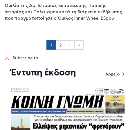
Ομιλία της Δρ. Ιστορίας Εκπαίδευσης, Τοπικής
Ιστορίας και Πολιτισμού κατά τη διάρκεια εκδήλωσης
που πραγματοποίησε ο Όμιλος Inner Wheel Σύρου
Σελιδοποίηση
1
2
›
»
Page 2
Next page
Last page
Subscribe to
Έντυπη έκδοση
Αρχείο