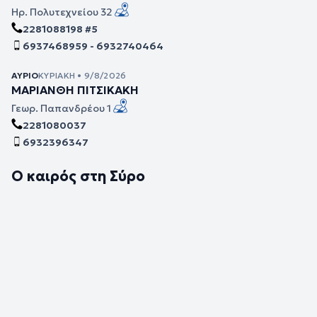
Ηρ. Πολυτεχνείου 32
2281088198 #5
6937468959 - 6932740464
ΑΎΡΙΟ
ΚΥΡΙΑΚΉ • 9/8/2026
ΜΑΡΙΑΝΘΗ ΠΙΤΣΙΚΑΚΗ
Γεωρ. Παπανδρέου 1
2281080037
6932396347
Ο καιρός στη Σύρο