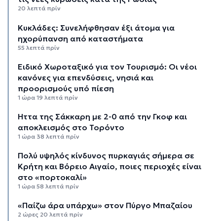
20 λεπτά πρίν
Κυκλάδες: Συνελήφθησαν έξι άτομα για
ηχορύπανση από καταστήματα
55 λεπτά πρίν
Ειδικό Χωροταξικό για τον Τουρισμό: Οι νέοι
κανόνες για επενδύσεις, νησιά και
προορισμούς υπό πίεση
1 ώρα 19 λεπτά πρίν
Ήττα της Σάκκαρη με 2-0 από την Γκοφ και
αποκλεισμός στο Τορόντο
1 ώρα 38 λεπτά πρίν
Πολύ υψηλός κίνδυνος πυρκαγιάς σήμερα σε
Κρήτη και Βόρειο Αιγαίο, ποιες περιοχές είναι
στο «πορτοκαλί»
1 ώρα 58 λεπτά πρίν
«Παίζω άρα υπάρχω» στον Πύργο Μπαζαίου
2 ώρες 20 λεπτά πρίν