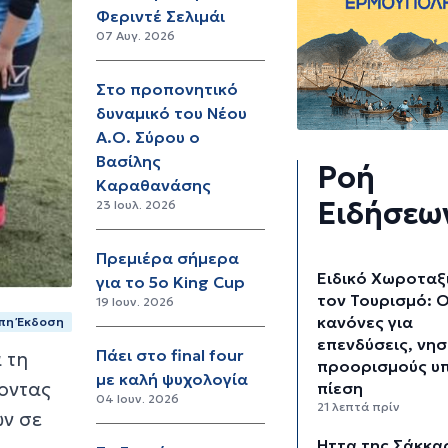
Φεριντέ Σελιμάι
07 Αυγ. 2026
Στο προπονητικό
δυναμικό του Νέου
Α.Ο. Σύρου ο
Βασίλης
Ροή
Καραθανάσης
Ειδήσεω
23 Ιουλ. 2026
Πρεμιέρα σήμερα
Ειδικό Χωροταξι
για το 5ο King Cup
τον Τουρισμό: Ο
19 Ιουν. 2026
κανόνες για
πη Έκδοση
επενδύσεις, νησ
Πάει στο final four
 τη
προορισμούς υ
με καλή ψυχολογία
ζοντας
πίεση
04 Ιουν. 2026
21 λεπτά πρίν
ών σε
Ήττα της Σάκκαρ