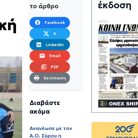
έκδοση
το άρθρο
ική
Facebook
X
LinkedIn
Email
PDF
Εκτύπωση
Διαβάστε
ακόμα
Ανανέωσε με τον
Α.Ο. Σύρου η