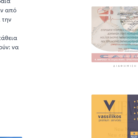
δαία
12 ώρες 30 λεπτά πρ
αν από
 την
πάθεια
ούν: να
ΔΙΑΦΉΜΙΣΗ