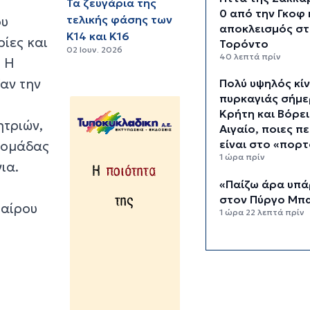
Τα ζευγάρια της
0 από την Γκοφ 
τελικής φάσης των
ου
αποκλεισμός σ
Κ14 και Κ16
ίες και
Τορόντο
02 Ιουν. 2026
40 λεπτά πρίν
. Η
ξαν την
Πολύ υψηλός κί
πυρκαγιάς σήμε
Κρήτη και Βόρε
ητριών,
Αιγαίο, ποιες π
είναι στο «πορτ
ς ομάδας
1 ώρα πρίν
ια.
«Παίζω άρα υπ
στον Πύργο Μπ
φαίρου
1 ώρα 22 λεπτά πρίν
Κάλεσμα της Λα
Συσπείρωσης Π
στη συγκέντρωσ
τις πυρκαγιές
1 ώρα 44 λεπτά πρίν