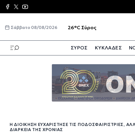
Παράκαμψη
προς
το
κυρίως
☀️
26°C
Σύρος
Σάββατο 08/08/2026
περιεχόμενο
ΣΥΡΟΣ
ΚΥΚΛΑΔΕΣ
ΝΟ
Παράκαμψη
προς
το
κυρίως
περιεχόμενο
Η ΔΙΟΊΚΗΣΗ ΕΥΧΑΡΊΣΤΗΣΕ ΤΙΣ ΠΟΔΟΣΦΑΙΡΊΣΤΡΙΕΣ, ΑΛ
ΔΙΆΡΚΕΙΑ ΤΗΣ ΧΡΟΝΙΆΣ