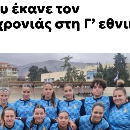
υ έκανε τον
ρονιάς στη Γ’ εθν