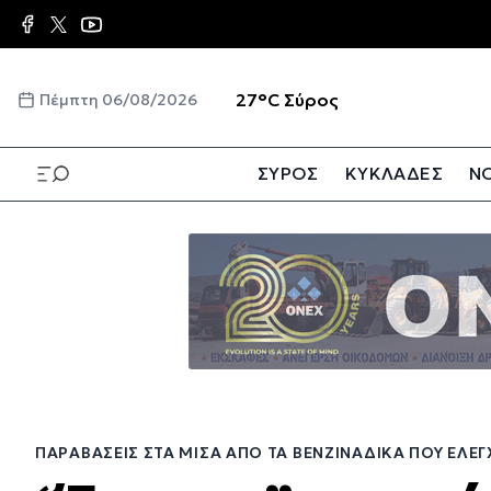
Παράκαμψη
προς
το
κυρίως
☀️
27°C
Σύρος
Πέμπτη 06/08/2026
περιεχόμενο
ΣΥΡΟΣ
ΚΥΚΛΑΔΕΣ
ΝΟ
Παράκαμψη
προς
το
κυρίως
περιεχόμενο
ΠΑΡΑΒΆΣΕΙΣ ΣΤΑ ΜΙΣΆ ΑΠΌ ΤΑ ΒΕΝΖΙΝΆΔΙΚΑ ΠΟΥ ΕΛ