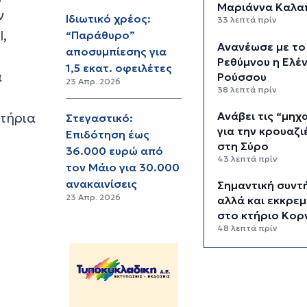
Μαριάννα Καλα
ν
Ιδιωτικό χρέος:
33 λεπτά πρίν
l,
“Παράθυρο”
Ανανέωσε με το
αποσυμπίεσης για
Ρεθύμνου η Ελέ
1,5 εκατ. οφειλέτες
ά
Ρούσσου
23 Απρ. 2026
38 λεπτά πρίν
Ανάβει τις “μηχ
ατήρια
Στεγαστικό:
για την κρουαζ
Επιδότηση έως
στη Σύρο
36.000 ευρώ από
43 λεπτά πρίν
τον Μάιο για 30.000
ανακαινίσεις
Σημαντική συντ
23 Απρ. 2026
αλλά και εκκρε
στο κτήριο Κορ
48 λεπτά πρίν
Αλλάζει εικόνα 
παραλιακό μέτ
Μονολίθου στη
Σαντορίνη