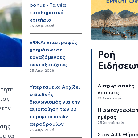
bonus - Τα νέα
εισοδηματικά
κριτήρια
24 Απρ. 2026
ΕΦΚΑ: Επιστροφές
χρημάτων σε
Ροή
εργαζόμενους
Ειδήσεω
συνταξιούχους
23 Απρ. 2026
Διαχωριστικές
Υπερταμείο: Αρχίζει
ρτητη
γραμμές
ο διεθνής
τας
13 λεπτά πρίν
διαγωνισμός για την
στην
αξιοποίηση των 22
Η φωτογραφία 
περιφερειακών
ημέρας
23 λεπτά πρίν
αεροδρομίων
ησης
23 Απρ. 2026
Στον Α.Ο. Θήρα
με τα