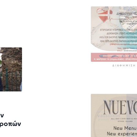
ΔΙΑΦΉΜΙΣΗ
ων
τροπών