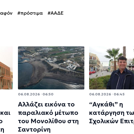
λαφόν
#πρόστιμα
#ΑΑΔΕ
06.08.2026 · 06:50
06.08.2026 · 06:45
Αλλάζει εικόνα το
“Αγκάθι” η
και
παραλιακό μέτωπο
κατάργηση τ
ο
του Μονολίθου στη
Σχολικών Επι
κη
Σαντορίνη