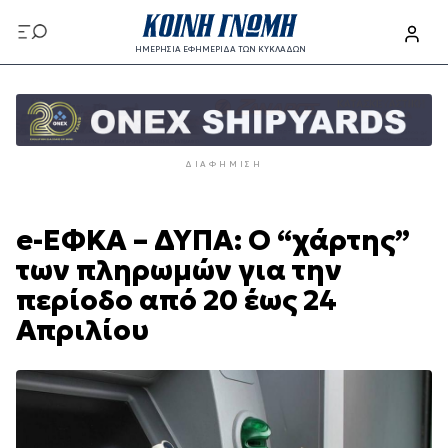
Παράκαμψη
προς
ΗΜΕΡΗΣΙΑ ΕΦΗΜΕΡΙΔΑ ΤΩΝ ΚΥΚΛΑΔΩΝ
το
Παράκαμψη
κυρίως
προς
περιεχόμενο
το
κυρίως
ΔΙΑΦΉΜΙΣΗ
περιεχόμενο
e-ΕΦΚΑ – ΔΥΠΑ: Ο “χάρτης”
των πληρωμών για την
περίοδο από 20 έως 24
Απριλίου