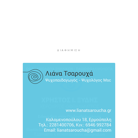
Ο Γιώργος Νταλάρας έρχεται στη Σύρο με το
«Ρεμπέτικο»
10 ώρες 16 λεπτά πρίν
Η πρόεδρος της νορβηγικής ομοσπονδίας καλεί
τον Ινφαντίνο να παραιτηθεί από τη FIFA
10 ώρες 19 λεπτά πρίν
ΔΙΑΦΉΜΙΣΗ
H Ισπανία ζήτησε από την Ιταλία να θέσει και
πάλι σε ισχύ τη Συμφωνία Σένγκεν εντός της
Κυριακής, 9 Αυγούστου
10 ώρες 58 λεπτά πρίν
«Στάχτη» 272.860 στρέμματα αυτό το
καλοκαίρι
11 ώρες 42 λεπτά πρίν