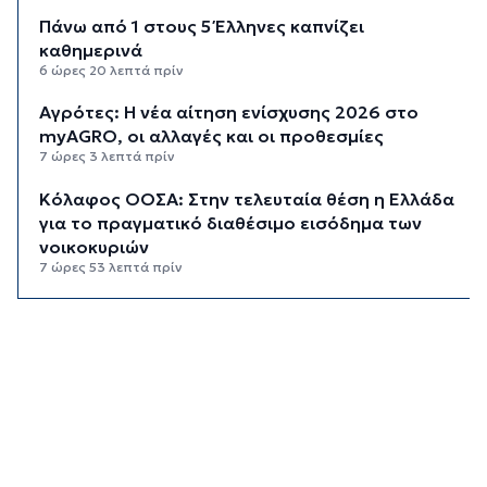
Πάνω από 1 στους 5 Έλληνες καπνίζει
καθημερινά
6 ώρες 20 λεπτά πρίν
Αγρότες: Η νέα αίτηση ενίσχυσης 2026 στο
myAGRO, οι αλλαγές και οι προθεσμίες
7 ώρες 3 λεπτά πρίν
Κόλαφος ΟΟΣΑ: Στην τελευταία θέση η Ελλάδα
για το πραγματικό διαθέσιμο εισόδημα των
νοικοκυριών
7 ώρες 53 λεπτά πρίν
Κορυφώνεται η έξοδος των αδειούχων ενόψει
15αύγουστου: Γεμάτα πλοία, λεωφορεία και
ουρές χιλιομέτρων στα σύνορα
8 ώρες 29 λεπτά πρίν
Η αγγλική ομοσπονδία καταργεί τα τσιμεντένια
προστατευτικά γύρω από τον αγωνιστικό χώρο
μετά τον θάνατο ποδοσφαιριστή
9 ώρες 14 λεπτά πρίν