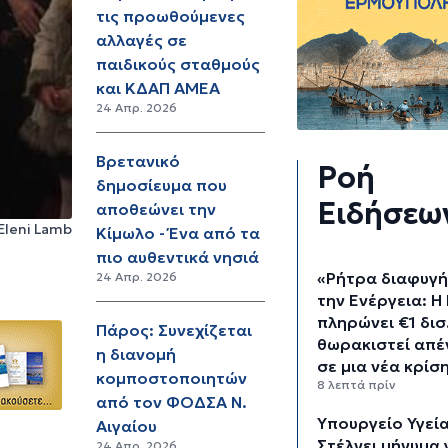
τις προωθούμενες
αλλαγές σε
παιδικούς σταθμούς
και ΚΔΑΠ ΑΜΕΑ
24 Απρ. 2026
Βρετανικό
Ροή
δημοσίευμα που
Ειδήσεω
αποθεώνει την
Eleni Lamb
Κίμωλο - Ένα από τα
πιο αυθεντικά νησιά
«Ρήτρα διαφυγή
24 Απρ. 2026
την Ενέργεια: Η
πληρώνει €1 δισ.
Πάρος: Συνεχίζεται
θωρακιστεί απέ
η διανομή
σε μια νέα κρίσ
κομποστοποιητών
8 λεπτά πρίν
από τον ΦΟΔΣΑ Ν.
Υπουργείο Υγεία
Αιγαίου
Στέλνει μήνυμα 
24 Απρ. 2026