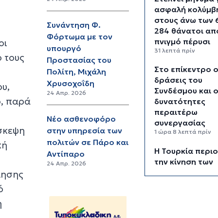
ασφαλή κολύμβ
στους άνω των 
Συνάντηση Φ.
284 θάνατοι απ
Φόρτωμα με τον
πνιγμό πέρυσι
οι
υπουργό
31 λεπτά πρίν
ο τους
Προστασίας του
Στο επίκεντρο ο
Πολίτη, Μιχάλη
δράσεις του
Χρυσοχοΐδη
υ,
Συνδέσμου και ο
24 Απρ. 2026
ό, παρά
δυνατότητες
περαιτέρω
Νέο ασθενοφόρο
συνεργασίας
σκεψη
στην υπηρεσία των
1 ώρα 8 λεπτά πρίν
πολιτών σε Πάρο και
κή
Η Τουρκία περιο
Αντίπαρο
την κίνηση των
24 Απρ. 2026
εμπορικών πλοί
λησης
εισέρχονται στ
ό
Μαύρη Θάλασσ
η
1 ώρα 9 λεπτά πρίν