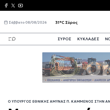
Παράκαμψη
προς
το
κυρίως
☀️
31°C
Σύρος
Σάββατο 08/08/2026
περιεχόμενο
ΣΥΡΟΣ
ΚΥΚΛΑΔΕΣ
ΝΟ
Παράκαμψη
προς
το
κυρίως
περιεχόμενο
Ο ΥΠΟΥΡΓΌΣ ΕΘΝΙΚΉΣ ΆΜΥΝΑΣ Π. ΚΑΜΜΈΝΟΣ ΣΤΗΝ ΆΝ