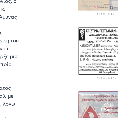
νιος, ο
 κ.
ΔΙΑΦΉΜΙΣΗ
 Άμυνας
α
δική του
ικού
ήρξε μια
οποίο
ς
ΔΙΑΦΉΜΙΣΗ
ματος
ού, με
, λόγω