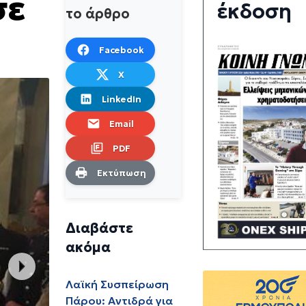
σε
έκδοση
το άρθρο
Facebook
X
LinkedIn
Email
PDF
Εκτύπωση
Διαβάστε
ακόμα
Λαϊκή Συσπείρωση
Πάρου: Αντιδρά για