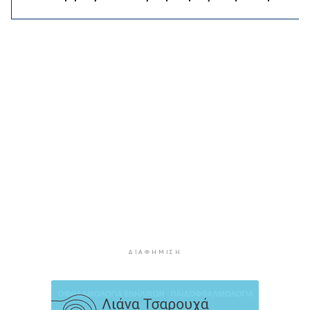
Δευτέρα στις Κυκλάδες
4 ώρες πρίν
Ασθενής ξυλοκόπησε νοσηλεύτρια στα
Επείγοντα του Ερυθρού Σταυρού
4 ώρες 11 λεπτά πρίν
Τουρισμός για Όλους 2026: Σήμερα οι αιτήσεις
για ΑΦΜ που λήγουν σε 9 ή 0
4 ώρες 45 λεπτά πρίν
Μήλος: Ελικόπτερο “πάρκαρε” στο Σαρακήνικο
για να κάνουν μπάνιο οι επιβάτες του
5 ώρες 20 λεπτά πρίν
Σύρος: Σπουδαίες εμφανίσεις για τον Όμιλο
Αντισφαίρισης στο Πανελλήνιο Πρωτάθλημα
5 ώρες 47 λεπτά πρίν
ΔΙΑΦΉΜΙΣΗ
Παγκόσμιο Κ20: “Ασημένια” η Ιουλιάννα
Ρούσσου στα 800μ.
6 ώρες 17 λεπτά πρίν