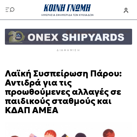
Παράκαμψη
προς
ΗΜΕΡΗΣΙΑ ΕΦΗΜΕΡΙΔΑ ΤΩΝ ΚΥΚΛΑΔΩΝ
το
Παράκαμψη
κυρίως
προς
περιεχόμενο
το
κυρίως
ΔΙΑΦΉΜΙΣΗ
περιεχόμενο
Λαϊκή Συσπείρωση Πάρου:
Αντιδρά για τις
προωθούμενες αλλαγές σε
παιδικούς σταθμούς και
ΚΔΑΠ ΑΜΕΑ