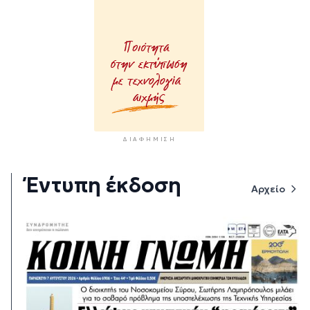
ΔΙΑΦΉΜΙΣΗ
Έντυπη έκδοση
Αρχείο