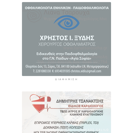
πνίγηκε ο 4χρονος
6 ώρες 10 λεπτά πρίν
ΔΙΑΦΉΜΙΣΗ