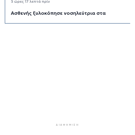
3 ώρες 17 λεπτά πρίν
Ασθενής ξυλοκόπησε νοσηλεύτρια στα
Επείγοντα του Ερυθρού Σταυρού
3 ώρες 28 λεπτά πρίν
Τουρισμός για Όλους 2026: Σήμερα οι αιτήσεις
για ΑΦΜ που λήγουν σε 9 ή 0
4 ώρες 2 λεπτά πρίν
Μήλος: Ελικόπτερο “πάρκαρε” στο Σαρακήνικο
για να κάνουν μπάνιο οι επιβάτες του
4 ώρες 37 λεπτά πρίν
Σύρος: Σπουδαίες εμφανίσεις για τον Όμιλο
Αντισφαίρισης στο Πανελλήνιο Πρωτάθλημα
5 ώρες 4 λεπτά πρίν
Παγκόσμιο Κ20: “Ασημένια” η Ιουλιάννα
Ρούσσου στα 800μ.
5 ώρες 34 λεπτά πρίν
ΔΙΑΦΉΜΙΣΗ
Πάρος: Κλειστό σήμερα το beach bar όπου