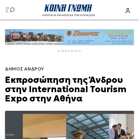
Παράκαμψη
προς
ΗΜΕΡΗΣΙΑ ΕΦΗΜΕΡΙΔΑ ΤΩΝ ΚΥΚΛΑΔΩΝ
το
Παράκαμψη
κυρίως
προς
περιεχόμενο
το
κυρίως
ΔΙΑΦΉΜΙΣΗ
περιεχόμενο
ΔΉΜΟΣ ΆΝΔΡΟΥ
Εκπροσώπηση της Άνδρου
στην International Tourism
Expo στην Αθήνα