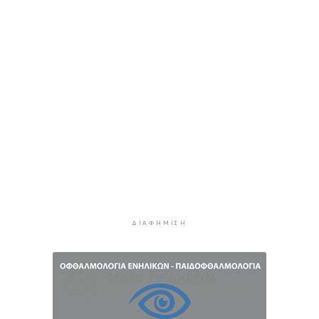
15αύγουστου: Γεμάτα πλοία, λεωφορεία και
ουρές χιλιομέτρων στα σύνορα
9 ώρες 17 λεπτά πρίν
Η αγγλική ομοσπονδία καταργεί τα τσιμεντένια
προστατευτικά γύρω από τον αγωνιστικό χώρο
μετά τον θάνατο ποδοσφαιριστή
10 ώρες 2 λεπτά πρίν
Ο Γιώργος Νταλάρας έρχεται στη Σύρο με το
«Ρεμπέτικο»
11 ώρες 4 λεπτά πρίν
Η πρόεδρος της νορβηγικής ομοσπονδίας καλεί
τον Ινφαντίνο να παραιτηθεί από τη FIFA
11 ώρες 7 λεπτά πρίν
ΔΙΑΦΉΜΙΣΗ
H Ισπανία ζήτησε από την Ιταλία να θέσει και
πάλι σε ισχύ τη Συμφωνία Σένγκεν εντός της
Κυριακής, 9 Αυγούστου
11 ώρες 46 λεπτά πρίν
«Στάχτη» 272.860 στρέμματα αυτό το