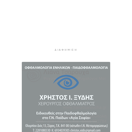
Ζητείται λύση στον γρίφο των
φοροαπαλλαγών: Ποια σχέδια επεξεργάζεται
το ΥΠΕΘΟ
11 ώρες 26 λεπτά πρίν
Ενδιαφέρον του Δήμου Πάρου για τη στέγαση
των εκπαιδευτικών
11 ώρες 56 λεπτά πρίν
ΔΙΑΦΉΜΙΣΗ
Πάνω από 90 ειδικότητες και 860 τμήματα στις
δημόσιες ΣΑΕΚ
12 ώρες 26 λεπτά πρίν