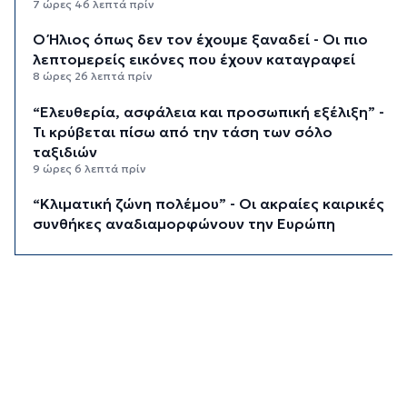
7 ώρες 46 λεπτά πρίν
Ο Ήλιος όπως δεν τον έχουμε ξαναδεί - Οι πιο
λεπτομερείς εικόνες που έχουν καταγραφεί
8 ώρες 26 λεπτά πρίν
“Ελευθερία, ασφάλεια και προσωπική εξέλιξη” -
Τι κρύβεται πίσω από την τάση των σόλο
ταξιδιών
9 ώρες 6 λεπτά πρίν
“Κλιματική ζώνη πολέμου” - Οι ακραίες καιρικές
συνθήκες αναδιαμορφώνουν την Ευρώπη
9 ώρες 46 λεπτά πρίν
“Σεισμός” στη Google: Φεύγει ο αρχιτέκτονας
της AI, Jeff Dean
10 ώρες 26 λεπτά πρίν
Το παρεξηγημένο αιθέριο έλαιο που κρατά
μακριά τα κουνούπια για 3 ώρες
10 ώρες 56 λεπτά πρίν