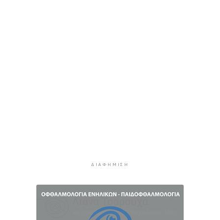
για να κάνουν μπάνιο οι επιβάτες του
2 ώρες 44 λεπτά πρίν
Σύρος: Σπουδαίες εμφανίσεις για τον Όμιλο
Αντισφαίρισης στο Πανελλήνιο Πρωτάθλημα
3 ώρες 11 λεπτά πρίν
Παγκόσμιο Κ20: “Ασημένια” η Ιουλιάννα
Ρούσσου στα 800μ.
3 ώρες 41 λεπτά πρίν
Πάρος: Κλειστό σήμερα το beach bar όπου
πνίγηκε ο 4χρονος
4 ώρες 17 λεπτά πρίν
Ιδιαίτερα αυξημένη η επιβατική κίνηση και
σήμερα στο λιμάνι του Πειραιά
ΔΙΑΦΉΜΙΣΗ
4 ώρες 52 λεπτά πρίν
Πυρκαγιές: Τι πρέπει να κάνουν οι ταξιδιώτες
που έχουν προγραμματίσει διακοπές σε
πληγείσες περιοχές
5 ώρες 19 λεπτά πρίν